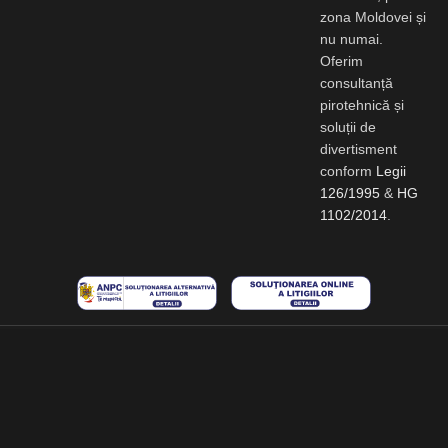
zona Moldovei și
nu numai.
Oferim
consultanță
pirotehnică și
soluții de
divertisment
conform
Legii
126/1995
&
HG
1102/2014
.
Copyright © [current_year] Star Bloom SRL. Toate drepturile rezervate.
Magazin