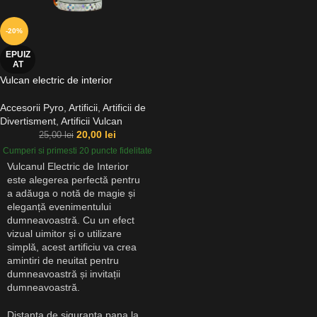
-20%
EPUIZ
AT
Vulcan electric de interior
Accesorii Pyro
,
Artificii
,
Artificii de
Divertisment
,
Artificii Vulcan
20,00
lei
25,00
lei
Cumperi si primesti 20 puncte fidelitate
Vulcanul Electric de Interior
este alegerea perfectă pentru
a adăuga o notă de magie și
eleganță evenimentului
dumneavoastră. Cu un efect
vizual uimitor și o utilizare
simplă, acest artificiu va crea
amintiri de neuitat pentru
dumneavoastră și invitații
dumneavoastră.
Distanta de siguranta pana la