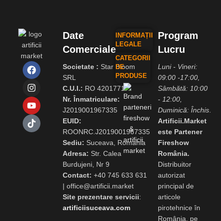
Date
Program
INFORMAȚII
LEGALE
Comerciale
Lucru
CATEGORII
Societate :
Star Bloom
Luni - Vineri:
DE
PRODUSE
SRL
09:00 -17:00,
C.U.I.:
RO 42017717
Sâmbătă: 10:00
Nr. Înmatriculare:
- 12:00,
J2019001967335
Duminică: Închis
.
EUID:
Artificii.Market
ROONRC.J2019001967335
este Partener
Sediu:
Suceava, Romania
Fireshow
Adresa:
Str. Calea
România.
Burdujeni, Nr 9
Distribuitor
Contact:
+40 745 633 631
autorizat
|
office@artificii.market
principal de
Site prezentare servicii
:
articole
artificiisuceava.com
pirotehnice în
România, pe