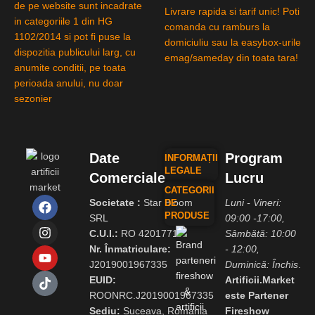
de pe website sunt incadrate
Livrare rapida si tarif unic! Poti
in categoriile 1 din HG
comanda cu ramburs la
1102/2014 si pot fi puse la
domiciuliu sau la easybox-urile
dispozitia publicului larg, cu
emag/sameday din toata tara!
anumite conditii, pe toata
perioada anului, nu doar
sezonier
Date
Program
INFORMAȚII
LEGALE
Comerciale
Lucru
CATEGORII
Societate :
Star Bloom
Luni - Vineri:
DE
PRODUSE
SRL
09:00 -17:00,
C.U.I.:
RO 42017717
Sâmbătă: 10:00
Nr. Înmatriculare:
- 12:00,
J2019001967335
Duminică: Închis
.
EUID:
Artificii.Market
ROONRC.J2019001967335
este Partener
Sediu:
Suceava, Romania
Fireshow