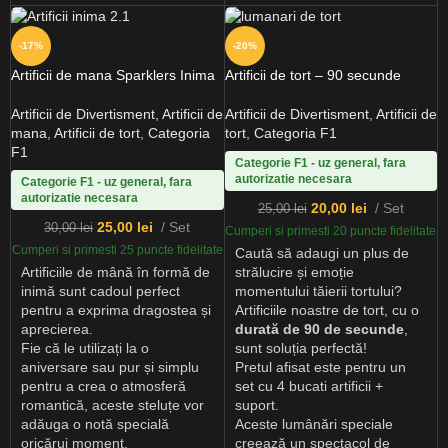
-17%
-20%
Artificii de mana Sparklers Inima
Artificii de tort – 90 secunde
Artificii de Divertisment
,
Artificii de
Artificii de Divertisment
,
Artificii de
mana
,
Artificii de tort
,
Categoria
tort
,
Categoria F1
F1
Categorie F1 - uz general, fara
autorizatie necesara
Categorie F1 - uz general, fara
autorizatie necesara
20,00
lei
Set
25,00
lei
25,00
lei
Set
30,00
lei
Cumperi si primesti 20 puncte fidelitate
Cumperi si primesti 25 puncte fidelitate
Caută să adaugi un plus de
Artificiile de mână în formă de
strălucire și emoție
inimă sunt cadoul perfect
momentului tăierii tortului?
pentru a exprima dragostea și
Artificiile noastre de tort, cu o
aprecierea.
durată de 90 de secunde
,
Fie că le utilizați la o
sunt soluția perfectă!
aniversare sau pur și simplu
Pretul afisat este pentru un
pentru a crea o atmosferă
set cu 4 bucati artificii +
romantică, aceste steluțe vor
suport.
adăuga o notă specială
Aceste lumânări speciale
oricărui moment.
creează un spectacol de