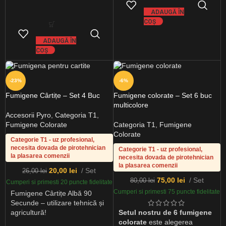
ADAUGĂ ÎN
COȘ
ADAUGĂ ÎN
COȘ
-23%
-6%
Fumigene Cârtițe – Set 4 Buc
Fumigene colorate – Set 6 buc
multicolore
Accesorii Pyro
,
Categoria T1
,
Fumigene Colorate
Categoria T1
,
Fumigene
Colorate
Categorie T1 - uz profesional,
necesita dovada de pirotehnician
Categorie T1 - uz profesional,
la plasarea comenzii
necesita dovada de pirotehnician
la plasarea comenzii
20,00
lei
Set
26,00
lei
75,00
lei
Set
80,00
lei
Cumperi si primesti 20 puncte fidelitate
Cumperi si primesti 75 puncte fidelitate
Fumigene Cârtițe Albă 90
Secunde – utilizare tehnică și
agricultură!
Setul nostru de 6 fumigene
colorate
este alegerea