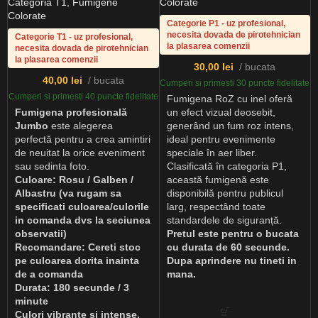
Categoria T1
,
Fumigene
Colorate
Colorate
Categorie P1 - uz profesional,
necesita dovada de pirotehnician
Categorie T1 - uz profesional,
la plasarea comenzii
necesita dovada de pirotehnician
la plasarea comenzii
30,00
lei
bucata
40,00
lei
bucata
Cumperi si primesti 30 puncte fidelitate
Cumperi si primesti 40 puncte fidelitate
Fumigena RoZ cu inel oferă
Fumigena profesională
un efect vizual deosebit,
Jumbo
este alegerea
generând un fum roz intens,
perfectă pentru a crea amintiri
ideal pentru evenimente
de neuitat la orice eveniment
speciale în aer liber.
sau sedinta foto.
Clasificată în categoria P1,
Culoare: Rosu / Galben /
această fumigenă este
Albastru (va rugam sa
disponibilă pentru publicul
specificati culoarea/culorile
larg, respectând toate
in comanda dvs la seciunea
standardele de siguranță.
observatii)
Pretul este pentru o bucata
Recomandare: Cereti stoc
cu durata de 60 secunde.
pe culoarea dorita inainta
Dupa aprindere nu tineti in
de a comanda
mana.
Durata: 180 secunde / 3
minute
Culori vibrante si intense.