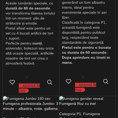
generând un fum albastru
Aceste lumânări speciale, cu
intens, ideal pentru
durată de 60 de secunde
,
evenimente speciale în aer
vor transforma tăierea tortului
liber.
într-un moment plin de
Clasificată în categoria P1,
strălucire și emoție.
această fumigenă este
Pretul afisat este pentru un
disponibilă pentru publicul
set cu 4 bucati artificii de tort
larg, respectând toate
+ suport.
standardele de siguranță.
Perfecte pentru
nunți
,
Pretul este pentru o bucata
aniversări, botezuri sau orice
cu durata de 60 secunde.
altă ocazie specială, artificiile
Dupa aprindere nu tineti in
noastre de tort vor crea o
mana.
atmosferă festivă
ADAUGĂ ÎN
ADAUGĂ ÎN
COȘ
COȘ
Fumigena profesionala Jumbo- 3
Fumigenă Roz cu inel
minute – albastra, rosie, galbena
Categoria P1
,
Fumigene