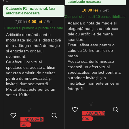
autorizatie necesara
Categorie F1 - uz general, fara
10,00
lei
Set
autorizatie necesara
Cumperi si primesti 10 puncte fidelitate
4,00
lei
Set
7,00
lei
Adaugă o notă de magie și
Cumperi si primesti 4 puncte fidelitate
eleganță nunții sau petrecerii
tale cu artificiile de mână
Artificiile de mână sunt o
sparklers!
modalitate sigură și distractivă
Pretul afisat este pentru o
de a adăuga o notă de magie
cutie cu 10 fire artificii de
și entuziasm oricărui
mana.
eveniment.
Aceste scântei luminoase
Cu efectul lor vizual
creează un efect vizual
spectaculos, aceste artificii
spectaculos, perfect pentru a
vor crea amintiri de neuitat
surprinde invitații și a
pentru dumneavoastră și
imortaliza momente unice în
invitații dumneavoastră.
fotografii.
Pretul afisat este pentru un
set cu 10 fire.
ADAUGĂ ÎN
COȘ
ADAUGĂ ÎN
COȘ