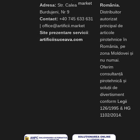
Adresa:
Str. Calea
România.
Burdujeni, Nr 9
Distribuitor
Contact:
+40 745 633 631
autorizat
|
office@artificii.market
principal de
Site prezentare servicii
:
articole
artificiisuceava.com
pirotehnice în
România, pe
zona Moldovei și
nu numai.
Oferim
consultanță
pirotehnică și
soluții de
divertisment
conform
Legii
126/1995
&
HG
1102/2014
.