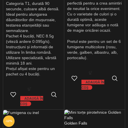
perfectă pentru a crea amintiri
Categoria T1, durată 90
de neuitat la orice eveniment.
secunde, culoare albă densă.
Cu o varietate de culori și o
Ideal pentru alungarea
durată optimă, aceste
dăunătorilor din mușuroaie,
fumigene vor adăuga o notă
testarea etanșeității sau
de magie oricărei ocazii.
semnalizare.
Pachet 4 bucăți, NEC 8.5g
(viteză ardere 0.095g/s).
Pretul este pentru un set de 6
Instrucțiuni și informații de
fumigene multicolore (rosu,
utilizare în limba română.
verde, galben, albastru, alb,
Utilizare specializată, vârstă
portocaliu).
minimă 18 ani.
Prețul afișat este pentru un
pachet cu 4 bucăți.
ADAUGĂ ÎN
COȘ
ADAUGĂ ÎN
COȘ
-12%
Golden Falls