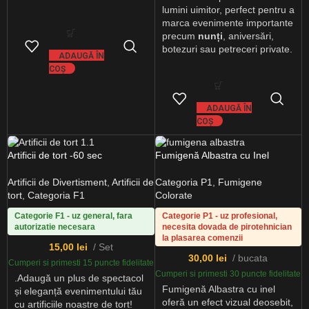
lumini uimitor, perfect pentru a
marca evenimente importante
precum
nunți
, aniversări,
botezuri sau petreceri private.
ADAUGĂ ÎN
COȘ
ADAUGĂ ÎN
COȘ
Artificii de tort -60 sec
Fumigenă Albastra cu Inel
Artificii de Divertisment
,
Artificii de
Categoria P1
,
Fumigene
tort
,
Categoria F1
Colorate
Categorie F1 - uz general, fara
Categorie P1 - uz profesional,
autorizatie necesara
necesita dovada de pirotehnician
la plasarea comenzii
15,00
lei
Set
30,00
lei
bucata
Cumperi si primesti 15 puncte fidelitate
Cumperi si primesti 30 puncte fidelitate
.Adaugă un plus de spectacol
Fumigenă Albastra cu inel
și eleganță evenimentului tău
oferă un efect vizual deosebit,
cu artificiile noastre de tort!