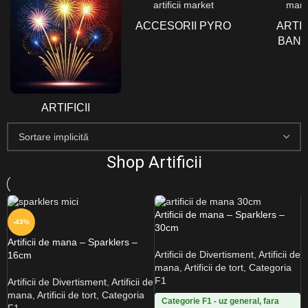
ACCESORII PYRO
ARTIF
BAN
ARTIFICII
Shop Artificii
Artificii de mana – Sparklers –
-43%
30cm
Artificii de mana – Sparklers –
Artificii de Divertisment
,
Artificii de
16cm
mana
,
Artificii de tort
,
Categoria
F1
Artificii de Divertisment
,
Artificii de
mana
,
Artificii de tort
,
Categoria
Categorie F1 - uz general, fara
F1