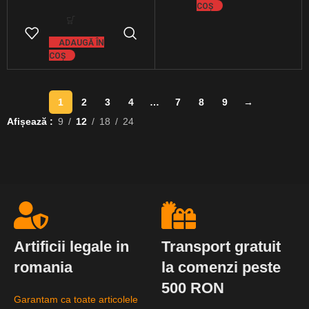
COȘ
ADAUGĂ ÎN
COȘ
1
2
3
4
…
7
8
9
→
Afișează
9
12
18
24
Artificii legale in
Transport gratuit
romania
la comenzi peste
500 RON
Garantam ca toate articolele