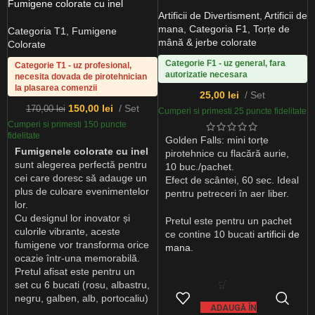
Fumigene colorate cu inel
Artificii de Divertisment
,
Artificii de
mana
,
Categoria F1
,
Torțe de
Categoria T1
,
Fumigene
mână & jerbe colorate
Colorate
Categorie F1 - uz general, fara
Categorie T1 - uz profesional,
autorizatie necesara
necesita dovada de pirotehnician
la plasarea comenzii
25,00
lei
Set
150,00
lei
Set
170,00
lei
Cumperi si primesti 25 puncte fidelitate
Cumperi si primesti 150 puncte
fidelitate
Golden Falls: mini torțe
Fumigenele colorate cu inel
pirotehnice cu flacără aurie,
sunt alegerea perfectă pentru
10 buc./pachet.
cei care doresc să adauge un
Efect de scântei, 60 sec. Ideal
plus de culoare evenimentelor
pentru petreceri în aer liber.
lor.
Cu designul lor inovator și
Pretul este pentru un pachet
culorile vibrante, aceste
ce contine 10 bucati
artificii de
fumigene vor transforma orice
mana
.
ocazie într-una memorabilă.
Pretul afisat este pentru un
set cu 6 bucati (rosu, albastru,
negru, galben, alb, portocaliu)
ADAUGĂ ÎN