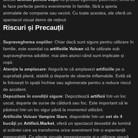
le face perfecte pentru evenimente în familie, fără a speria
animalele de companie sau vecinii. Cu toate acestea, ele oferă un
spectacol vizual demn de reținut.
Riscuri și Precauții
Supravegherea copiilor
: Chiar dacă sunt sigure pentru utilizare în
familie, este esențial ca
artificiile Vulcan
să fie utilizate sub
supravegherea adulților, mai ales atunci când sunt implicate și
copii.
Atenție la amplasare
: Asigură-te că amplasezi
artificiile
pe o
suprafață plană, stabilă și departe de obiecte inflamabile. Evită să
le folosești în spații închise sau aglomerate pentru a reduce riscul
de accident.
Depozitare în condiții sigure
: Depozitează
artificii
într-un loc
uscat, departe de surse de căldură sau foc. Este important să le
păstrezi într-un loc sigur până la momentul utilizării.
Artificiile Vulcan Vampire Stars
, disponibile într-un
set de 4
bucăți
pe
Artificii.Market
, oferă un spectacol deosebit de lumină
și scântei care va transforma orice eveniment într-o experiență
memorabilă. Cu efecte vizuale impresionante și o utilizare sigură,