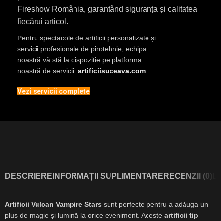
Fireshow România, garantând siguranța și calitatea
fiecărui articol.
Pentru spectacole de artificii personalizate și
servicii profesionale de pirotehnie, echipa
noastră vă stă la dispoziție pe platforma
noastră de servicii:
artificiisuceava.com
.
Vezi servicii complete
DESCRIERE
INFORMAȚII SUPLIMENTARE
RECENZII (0)
L
Artificii Vulcan Vampire Stars
sunt perfecte pentru a adăuga un
plus de magie și lumină la orice eveniment. Aceste
artificii tip