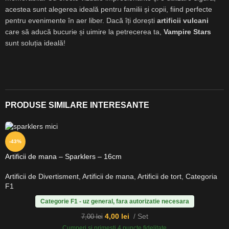
acestea sunt alegerea ideală pentru familii și copii, fiind perfecte
pentru evenimente în aer liber. Dacă îți dorești
artificii vulcani
care să aducă bucurie și uimire la petrecerea ta,
Vampire Stars
sunt soluția ideală!
PRODUSE SIMILARE INTERESANTE
-43%
Artificii de mana – Sparklers – 16cm
Artificii de Divertisment
,
Artificii de mana
,
Artificii de tort
,
Categoria
F1
Categorie F1 - uz general, fara autorizatie necesara
4,00
lei
Set
7,00
lei
Cumperi si primesti 4 puncte fidelitate