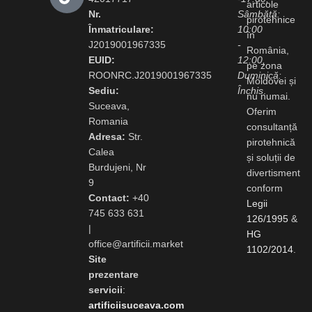
articole
Nr.
Sâmbătă:
pirotehnice
Înmatriculare:
10:00
în
J2019001967335
-
România,
EUID:
12:00,
pe zona
ROONRC.J2019001967335
Duminică:
Moldovei și
Sediu:
Închis
.
nu numai.
Suceava,
Oferim
Romania
consultanță
Adresa:
Str.
pirotehnică
Calea
și soluții de
Burdujeni, Nr
divertisment
9
conform
Contact:
+40
Legii
745 633 631
126/1995
&
|
HG
office@artificii.market
1102/2014
.
Site
prezentare
servicii
:
artificiisuceava.com