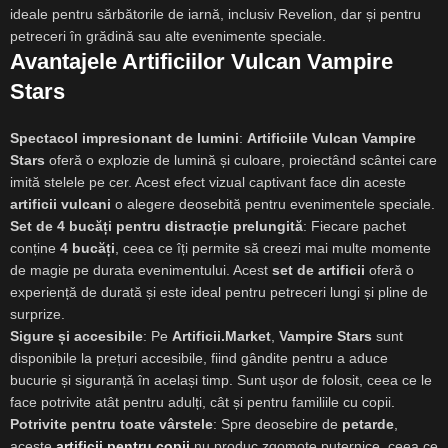
ideale pentru sărbătorile de iarnă, inclusiv Revelion, dar și pentru
petreceri în grădină sau alte evenimente speciale
.
Avantajele Artificiilor Vulcan Vampire
Stars
Spectacol impresionant de lumini
:
Artificiile Vulcan Vampire
Stars
oferă o explozie de lumină și culoare, proiectând scântei care
imită stelele pe cer. Acest efect vizual captivant face din aceste
artificii vulcani
o alegere deosebită pentru evenimentele speciale.
Set de 4 bucăți pentru distracție prelungită
: Fiecare pachet
conține
4 bucăți
, ceea ce îți permite să creezi mai multe momente
de magie pe durata evenimentului. Acest
set de artificii
oferă o
experiență de durată și este ideal pentru petreceri lungi și pline de
surprize.
Sigure și accesibile
: Pe
Artificii.Market
,
Vampire Stars
sunt
disponibile la prețuri accesibile, fiind gândite pentru a aduce
bucurie și siguranță în același timp. Sunt ușor de folosit, ceea ce le
face potrivite atât pentru adulți, cât și pentru familiile cu copii
.
Potrivite pentru toate vârstele
: Spre deosebire de
petarde
,
aceste
artificii pentru copii
nu produc zgomote puternice, ceea ce