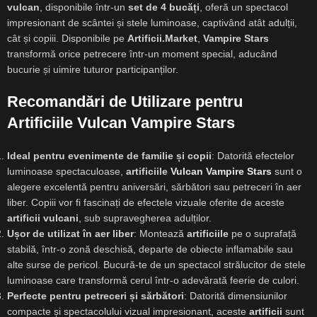
vulcan
, disponibile într-un
set de 4 bucăți
, oferă un spectacol
impresionant de scântei și stele luminoase, captivând atât adulții,
cât și copiii. Disponibile pe
Artificii.Market
,
Vampire Stars
transformă orice petrecere într-un moment special, aducând
bucurie și uimire tuturor participanților.
Recomandări de Utilizare pentru
Artificiile Vulcan Vampire Stars
Ideal pentru evenimente de familie și copii
: Datorită efectelor
luminoase spectaculoase,
artificiile
Vulcan Vampire Stars
sunt o
alegere excelentă pentru aniversări, sărbători sau petreceri în aer
liber. Copiii vor fi fascinați de efectele vizuale oferite de aceste
artificii vulcani
, sub supravegherea adulților.
Ușor de utilizat în aer liber
: Montează
artificiile
pe o suprafață
stabilă, într-o zonă deschisă, departe de obiecte inflamabile sau
alte surse de pericol. Bucură-te de un spectacol strălucitor de stele
luminoase care transformă cerul într-o adevărată feerie de culori.
Perfecte pentru petreceri și sărbători
: Datorită dimensiunilor
compacte și spectacolului vizual impresionant, aceste
artificii
sunt