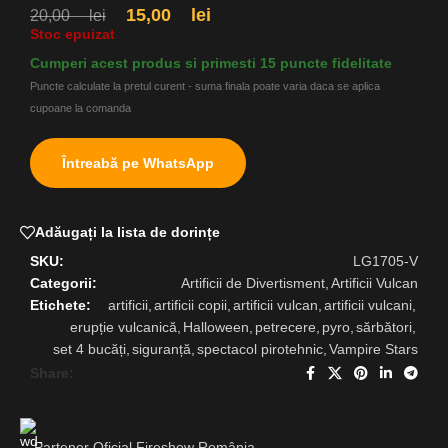
15,00
lei
20,00
lei
Stoc epuizat
Cumperi acest produs si primesti 15 puncte fidelitate
Puncte calculate la pretul curent - suma finala poate varia daca se aplica
cupoane la comanda
Întreabă pe WhatsApp
Adăugați la lista de dorințe
SKU:
LG1705-V
Categorii:
Artificii de Divertisment
,
Artificii Vulcan
Etichete:
artificii
,
artificii copii
,
artificii vulcan
,
artificii vulcani
,
erupție vulcanică
,
Halloween
,
petrecere
,
pyro
,
sărbători
,
set 4 bucăți
,
siguranță
,
spectacol pirotehnic
,
Vampire Stars
Share:
Partener Oficial Fireshow România