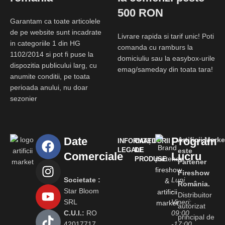
500 RON
Garantam ca toate articolele
de pe website sunt incadrate
Livrare rapida si tarif unic! Poti
in categoriile 1 din HG
comanda cu ramburs la
1102/2014 si pot fi puse la
domiciuliu sau la easybox-urile
dispozitia publicului larg, cu
emag/sameday din toata tara!
anumite conditii, pe toata
perioada anului, nu doar
sezonier
Date
Program
Artificii.Marke
INFORMAȚII
CATEGORII
LEGALE
DE
este
Comerciale
Lucru
PRODUSE
Partener
Fireshow
Societate :
Luni
România.
Star Bloom
-
Distribuitor
SRL
Vineri:
autorizat
C.U.I.:
RO
09:00
principal de
42017717
-17:00,