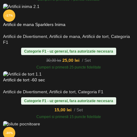
-17%
Artificii de mana Sparklers Inima
Artificii de Divertisment
,
Artificii de mana
,
Artificii de tort
,
Categoria
F1
Categorie F1 - uz general, fara autorizatie necesara
25,00
lei
Set
30,00
lei
Cumperi si primesti 25 puncte fidelitate
Artificii de tort -60 sec
Artificii de Divertisment
,
Artificii de tort
,
Categoria F1
Categorie F1 - uz general, fara autorizatie necesara
15,00
lei
Set
Cumperi si primesti 15 puncte fidelitate
-30%