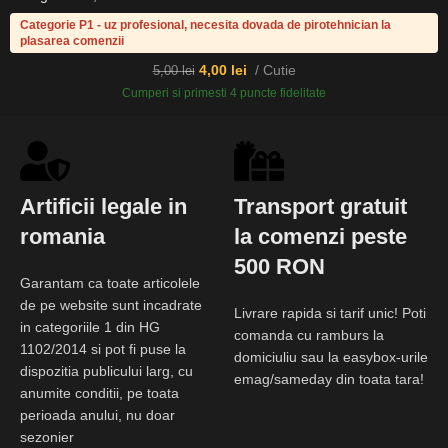
Categorie P1 - uz profesional, necesita dovada de pirotehnician la
plasarea comenzii
4,00
lei
Cutie
5,00
lei
Cumperi si primesti 4 puncte fidelitate
Artificii legale in
Transport gratuit
romania
la comenzi peste
500 RON
Garantam ca toate articolele
de pe website sunt incadrate
Livrare rapida si tarif unic! Poti
in categoriile 1 din HG
comanda cu ramburs la
1102/2014 si pot fi puse la
domiciuliu sau la easybox-urile
dispozitia publicului larg, cu
emag/sameday din toata tara!
anumite conditii, pe toata
perioada anului, nu doar
sezonier