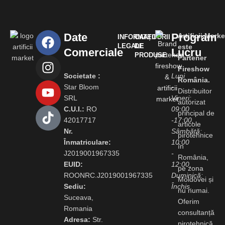
Date
Program
Artificii.Marke
INFORMAȚII
CATEGORII
LEGALE
DE
este
Comerciale
Lucru
PRODUSE
Partener
Fireshow
Societate :
Luni
România.
Star Bloom
-
Distribuitor
SRL
Vineri:
autorizat
C.U.I.:
RO
09:00
principal de
42017717
-17:00,
articole
Nr.
Sâmbătă:
pirotehnice
Înmatriculare:
10:00
în
J2019001967335
-
România,
EUID:
12:00,
pe zona
ROONRC.J2019001967335
Duminică:
Moldovei și
Sediu:
Închis
.
nu numai.
Suceava,
Oferim
Romania
consultanță
Adresa:
Str.
pirotehnică