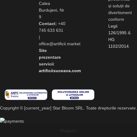
Calea
și soluții de
Burdujeni, Nr
divertisment
9
conform
Contact:
+40
Legii
745 633 631
126/1995
&
|
HG
office@artificii.market
1102/2014
.
Site
prezentare
servicii
:
artificiisuceava.com
Copyright © [current_year] Star Bloom SRL. Toate drepturile rezervate.
Magazin