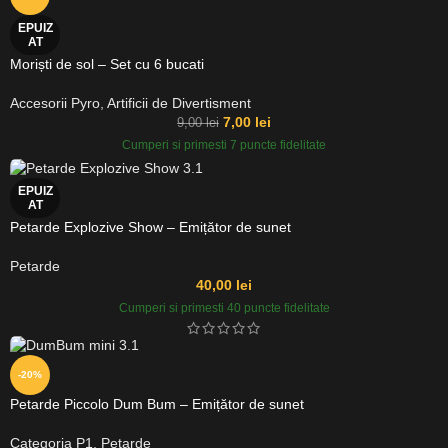
EPUIZ
AT
Moriști de sol – Set cu 6 bucati
Accesorii Pyro
,
Artificii de Divertisment
7,00
lei
9,00
lei
Cumperi si primesti 7 puncte fidelitate
EPUIZ
AT
Petarde Explozive Show – Emițător de sunet
Petarde
40,00
lei
Cumperi si primesti 40 puncte fidelitate
-20%
Petarde Piccolo Dum Bum – Emițător de sunet
Categoria P1
,
Petarde