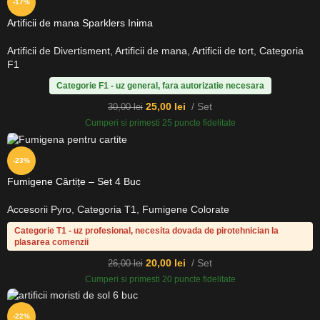
-17%
Artificii de mana Sparklers Inima
Artificii de Divertisment
,
Artificii de mana
,
Artificii de tort
,
Categoria
F1
Categorie F1 - uz general, fara autorizatie necesara
25,00
lei
Set
30,00
lei
Cumperi si primesti 25 puncte fidelitate
-23%
Fumigene Cârtițe – Set 4 Buc
Accesorii Pyro
,
Categoria T1
,
Fumigene Colorate
Categorie T1 - uz profesional, necesita dovada de pirotehnician la
plasarea comenzii
20,00
lei
Set
26,00
lei
Cumperi si primesti 20 puncte fidelitate
-22%