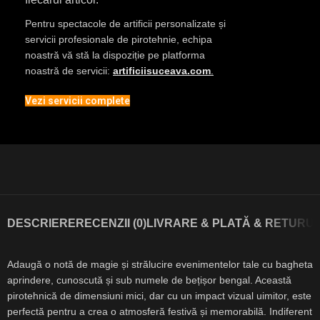
Pentru spectacole de artificii personalizate și
servicii profesionale de pirotehnie, echipa
noastră vă stă la dispoziție pe platforma
noastră de servicii:
artificiisuceava.com
.
Vezi servicii complete
DESCRIERE
RECENZII (0)
LIVRARE & PLATĂ & RETURUR
Adaugă o notă de magie și strălucire evenimentelor tale cu bagheta
aprindere, cunoscută și sub numele de bețișor bengal. Această
pirotehnică de dimensiuni mici, dar cu un impact vizual uimitor, este
perfectă pentru a crea o atmosferă festivă și memorabilă. Indiferent