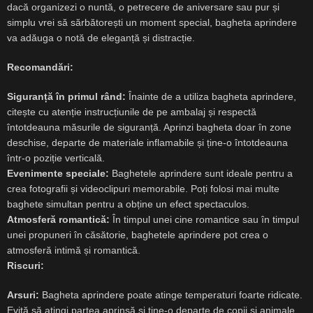
dacă organizezi o nuntă, o petrecere de aniversare sau pur și
simplu vrei să sărbătorești un moment special, bagheta aprindere
va adăuga o notă de eleganță și distracție.
Recomandări:
Siguranță în primul rând:
Înainte de a utiliza bagheta aprindere,
citește cu atenție instrucțiunile de pe ambalaj și respectă
întotdeauna măsurile de siguranță. Aprinzi bagheta doar în zone
deschise, departe de materiale inflamabile și ține-o întotdeauna
într-o poziție verticală.
Evenimente speciale:
Baghetele aprindere sunt ideale pentru a
crea fotografii și videoclipuri memorabile. Poți folosi mai multe
baghete simultan pentru a obține un efect spectaculos.
Atmosferă romantică:
În timpul unei cine romantice sau în timpul
unei propuneri în căsătorie, baghetele aprindere pot crea o
atmosferă intimă și romantică.
Riscuri:
Arsuri:
Bagheta aprindere poate atinge temperaturi foarte ridicate.
Evită să atingi partea aprinsă și ține-o departe de copii și animale