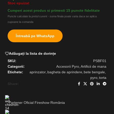
Stoc epuizat
Cumperi acest produs si primesti 15 puncte fidelitate
Puncte calculate la pretul curent - suma finala poate varia daca se aplica
cupoane la comanda
Întreabă pe WhatsApp
Adăugați la lista de dorințe
SKU:
PSBF01
Categorii:
Accesorii Pyro
,
Artificii de mana
Etichete:
aprinzator
,
bagheta de aprindere
,
bete bengale
,
pyro
,
torta
Share:
Partener Oficial Fireshow România