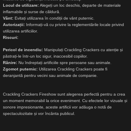
Locul de utilizare:
Alegeți un loc deschis, departe de materiale
inflamabile și surse de căldură.
Vânt:
Evitați utilizarea în condiții de vânt puternic.
Autorizații:
Informați-vă cu privire la reglementările locale privind
utilizarea artificiilor.
Riscuri:
Pericol de incendiu:
Manipulați Crackling Crackers cu atenție și
păstrați-le într-un loc sigur, inaccesibil copiilor.
Rănire:
Nu îndreptați artificiile spre persoane sau animale.
Zgomot puternic:
Utilizarea Crackling Crackers poate fi
deranjantă pentru vecini sau animale de companie.
Crackling Crackers Fireshow sunt alegerea perfectă pentru a crea
un moment memorabil la orice eveniment. Cu efectele lor vizuale și
sonore impresionante, aceste artificii vor adăuga o notă de
spectaculozitate și vor încânta publicul.