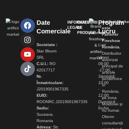
Date
Program
Artificii.Marke
INFORMAȚII
CATEGORII
LEGALE
DE
este
Comerciale
Lucru
PRODUSE
Partener
Fireshow
Societate :
Luni
România.
Star Bloom
-
Distribuitor
SRL
Vineri:
autorizat
C.U.I.:
RO
09:00
principal de
42017717
-17:00,
articole
Nr.
Sâmbătă:
pirotehnice
Înmatriculare:
10:00
în
J2019001967335
-
România,
EUID:
12:00,
pe zona
ROONRC.J2019001967335
Duminică:
Moldovei și
Sediu:
Închis
.
nu numai.
Suceava,
Oferim
Romania
consultanță
Adresa:
Str.