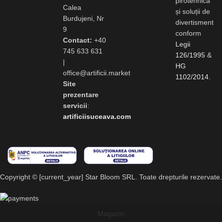
pirotehnică
Calea
și soluții de
Burdujeni, Nr
divertisment
9
conform
Contact:
+40
Legii
745 633 631
126/1995
&
|
HG
office@artificii.market
1102/2014
.
Site
prezentare
servicii
:
artificiisuceava.com
Copyright © [current_year] Star Bloom SRL. Toate drepturile rezervate.
Magazin