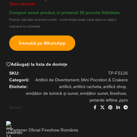
Stoc epuizat
Cumperi acest produs si primesti 30 puncte fidelitate
Puncte calculate la pretul curent - suma finala poate varia daca se aplica
cupoane la comanda
Întreabă pe WhatsApp
Adăugați la lista de dorințe
SKU:
TP-FS126
Categorii:
Artificii de Divertisment
,
Mini Pocnitori & Crakere
Etichete:
artificii
,
artificii racheta
,
artificii shop
,
emițător de lumină și sunet
,
emițător sunet
,
fireshow
,
petarde ieftine
,
pyro
Share:
Partener Oficial Fireshow România