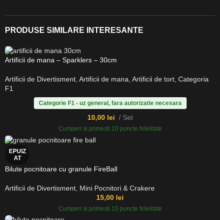
PRODUSE SIMILARE INTERESANTE
Artificii de mana – Sparklers – 30cm
Artificii de Divertisment
,
Artificii de mana
,
Artificii de tort
,
Categoria
F1
Categorie F1 - uz general, fara autorizatie necesara
10,00
lei
Set
Cumperi si primesti 10 puncte fidelitate
EPUIZ
AT
Bilute pocnitoare cu granule FireBall
Artificii de Divertisment
,
Mini Pocnitori & Crakere
15,00
lei
Cumperi si primesti 15 puncte fidelitate