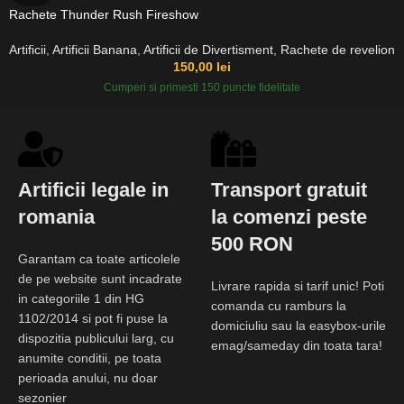
Rachete Thunder Rush Fireshow
Artificii
,
Artificii Banana
,
Artificii de Divertisment
,
Rachete de revelion
150,00
lei
Cumperi si primesti 150 puncte fidelitate
Artificii legale in
Transport gratuit
romania
la comenzi peste
500 RON
Garantam ca toate articolele
de pe website sunt incadrate
Livrare rapida si tarif unic! Poti
in categoriile 1 din HG
comanda cu ramburs la
1102/2014 si pot fi puse la
domiciuliu sau la easybox-urile
dispozitia publicului larg, cu
emag/sameday din toata tara!
anumite conditii, pe toata
perioada anului, nu doar
sezonier