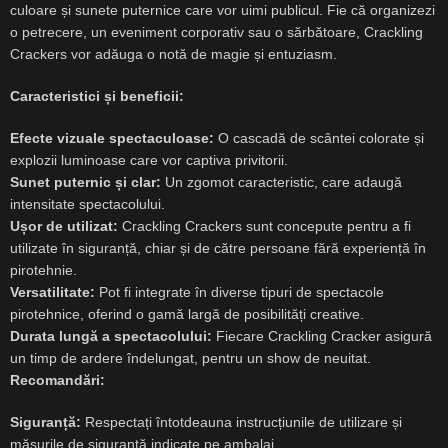
culoare și sunete puternice care vor uimi publicul. Fie că organizezi
o petrecere, un eveniment corporativ sau o sărbătoare, Crackling
Crackers vor adăuga o notă de magie și entuziasm.
Caracteristici și beneficii:
Efecte vizuale spectaculoase:
O cascadă de scântei colorate și
explozii luminoase care vor captiva privitorii.
Sunet puternic și clar:
Un zgomot caracteristic, care adaugă
intensitate spectacolului.
Ușor de utilizat:
Crackling Crackers sunt concepute pentru a fi
utilizate în siguranță, chiar și de către persoane fără experiență în
pirotehnie.
Versatilitate:
Pot fi integrate în diverse tipuri de spectacole
pirotehnice, oferind o gamă largă de posibilități creative.
Durata lungă a spectacolului:
Fiecare Crackling Cracker asigură
un timp de ardere îndelungat, pentru un show de neuitat.
Recomandări:
Siguranță:
Respectați întotdeauna instrucțiunile de utilizare și
măsurile de siguranță indicate pe ambalaj.