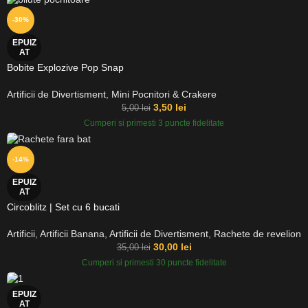
-30%
EPUIZ
AT
Bobite Explozive Pop Snap
Artificii de Divertisment
,
Mini Pocnitori & Crakere
3,50
lei
5,00
lei
Cumperi si primesti 3 puncte fidelitate
-14%
EPUIZ
AT
Circoblitz | Set cu 6 bucati
Artificii
,
Artificii Banana
,
Artificii de Divertisment
,
Rachete de revelion
30,00
lei
35,00
lei
Cumperi si primesti 30 puncte fidelitate
EPUIZ
AT