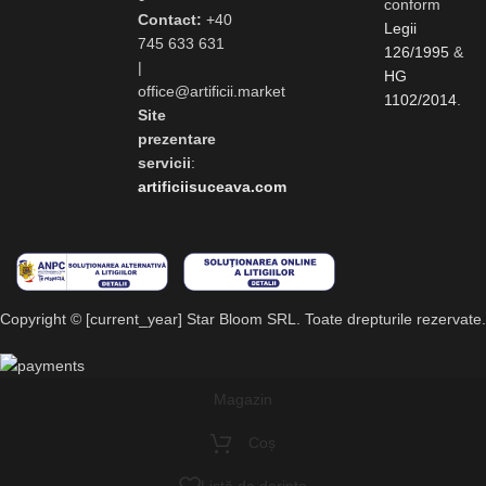
conform
Contact:
+40
Legii
745 633 631
126/1995
&
|
HG
office@artificii.market
1102/2014
.
Site
prezentare
servicii
:
artificiisuceava.com
Copyright © [current_year] Star Bloom SRL. Toate drepturile rezervate.
Magazin
Coș
Listă de dorințe