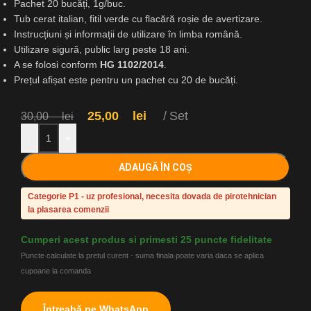
Pachet 20 bucăți, 1g/buc.
Tub cerat italian, fitil verde cu flacără roșie de avertizare.
Instrucțiuni și informații de utilizare în limba română.
Utilizare sigură, public larg peste 18 ani.
A se folosi conform
HG 1102/2014
.
Prețul afișat este pentru un pachet cu 20 de bucăți.
25,00
lei
Set
30,00
lei
-
+
ADAUGĂ ÎN COȘ
Categorie P1 - uz profesional, necesita dovada de pirotehnician
la plasarea comenzii
Cumperi acest produs si primesti 25 puncte fidelitate
Puncte calculate la pretul curent - suma finala poate varia daca se aplica
cupoane la comanda
Întreabă pe WhatsApp