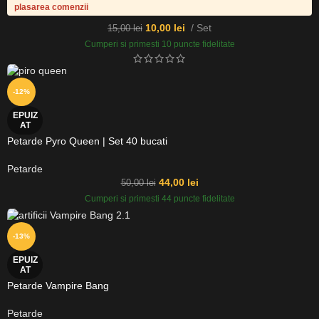
plasarea comenzii
10,00
lei
Set
15,00
lei
Cumperi si primesti 10 puncte fidelitate
-12%
EPUIZ
AT
Petarde Pyro Queen | Set 40 bucati
Petarde
44,00
lei
50,00
lei
Cumperi si primesti 44 puncte fidelitate
-13%
EPUIZ
AT
Petarde Vampire Bang
Petarde