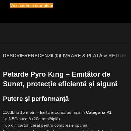
Vezi servicii complete
DESCRIERE
RECENZII (0)
LIVRARE & PLATĂ & RETURUR
Petarde Pyro King – Emițător de
Sunet, protecție eficientă și sigură
Putere și performanță
110dB la 15 metri – limita maximă admisă în
Categoria P1
.
1g NEC/bucată (20g total/tiplă).
Tub din carton cerat pentru compresie optimă.