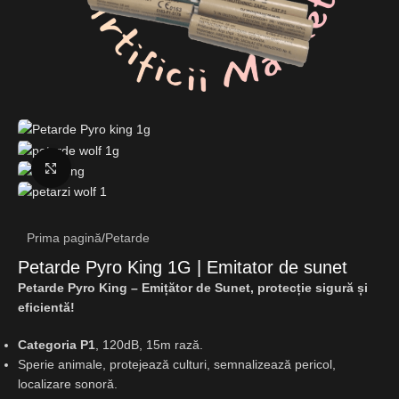
Fă clic pentru a mări
Prima pagină
/
Petarde
Petarde Pyro King 1G | Emitator de sunet
Petarde Pyro King – Emițător de Sunet, protecție sigură și
eficientă!
Categoria P1
, 120dB, 15m rază.
Sperie animale, protejează culturi, semnalizează pericol,
localizare sonoră.