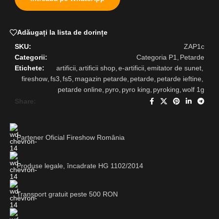
Adăugați la lista de dorințe
SKU:
ZAP1c
Categorii:
Categoria P1
,
Petarde
Etichete:
artificii
,
artificii shop
,
e-artificii
,
emitator de sunet
,
fireshow
,
fs3
,
fs5
,
magazin petarde
,
petarde
,
petarde ieftine
,
petarde online
,
pyro
,
pyro king
,
pyroking
,
wolf 1g
Share:
Partener Oficial Fireshow România
Produse legale, încadrate HG 1102/2014
Transport gratuit peste 500 RON