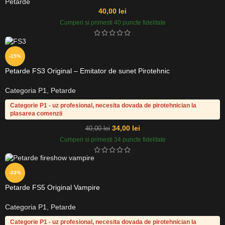
Petarde
40,00
lei
Cumperi si primesti 40 puncte fidelitate
-15%
Petarde FS3 Original – Emitator de sunet Pirotehnic
Categoria P1
,
Petarde
Categorie P1 - uz profesional, necesita dovada de pirotehnician la
plasarea comenzii
34,00
lei
40,00
lei
Cumperi si primesti 34 puncte fidelitate
-33%
Petarde FS5 Original Vampire
Categoria P1
,
Petarde
Categorie P1 - uz profesional, necesita dovada de pirotehnician la