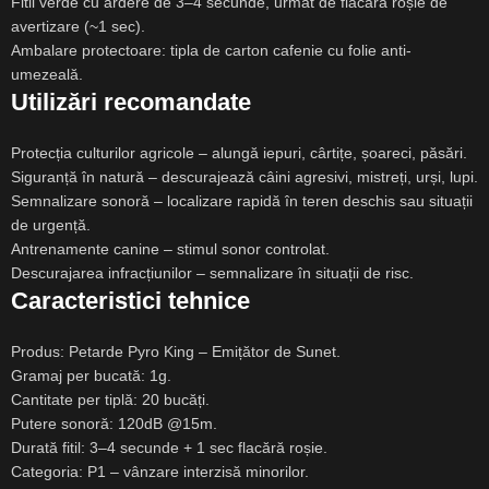
Fitil verde cu ardere de 3–4 secunde, urmat de flacără roșie de
avertizare (~1 sec).
Ambalare protectoare: tipla de carton cafenie cu folie anti-
umezeală.
Utilizări recomandate
Protecția culturilor agricole – alungă iepuri, cârtițe, șoareci, păsări.
Siguranță în natură – descurajează câini agresivi, mistreți, urși, lupi.
Semnalizare sonoră – localizare rapidă în teren deschis sau situații
de urgență.
Antrenamente canine – stimul sonor controlat.
Descurajarea infracțiunilor – semnalizare în situații de risc.
Caracteristici tehnice
Produs: Petarde Pyro King – Emițător de Sunet.
Gramaj per bucată: 1g.
Cantitate per tiplă: 20 bucăți.
Putere sonoră: 120dB @15m.
Durată fitil: 3–4 secunde + 1 sec flacără roșie.
Categoria: P1 – vânzare interzisă minorilor.