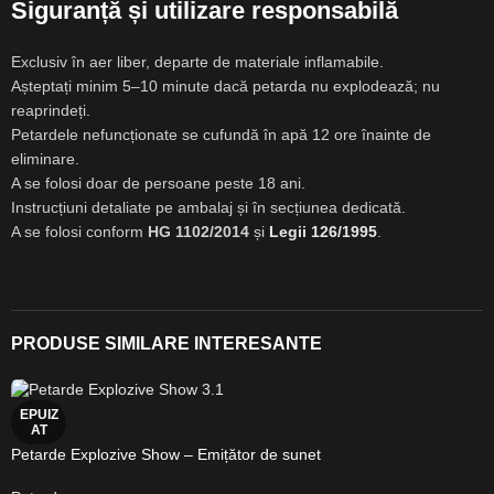
Siguranță și utilizare responsabilă
Exclusiv în aer liber, departe de materiale inflamabile.
Așteptați minim 5–10 minute dacă petarda nu explodează; nu
reaprindeți.
Petardele nefuncționate se cufundă în apă 12 ore înainte de
eliminare.
A se folosi doar de persoane peste 18 ani.
Instrucțiuni detaliate pe ambalaj și în secțiunea dedicată.
A se folosi conform
HG 1102/2014
și
Legii 126/1995
.
PRODUSE SIMILARE INTERESANTE
EPUIZ
AT
Petarde Explozive Show – Emițător de sunet