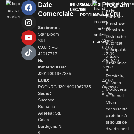
Date
Program
Artificii.Marke
INFORMAȚII
CATEGORII
LEGALE
DE
este
Comerciale
Lucru
PRODUSE
Partener
Fireshow
Societate :
Luni
România.
Star Bloom
-
Distribuitor
SRL
Vineri:
autorizat
C.U.I.:
RO
09:00
principal de
42017717
-17:00,
articole
Nr.
Sâmbătă:
pirotehnice
Înmatriculare:
10:00
în
J2019001967335
-
România,
EUID:
12:00,
pe zona
ROONRC.J2019001967335
Duminică:
Moldovei și
Sediu:
Închis
.
nu numai.
Suceava,
Oferim
Romania
consultanță
Adresa:
Str.
pirotehnică
Calea
și soluții de
Burdujeni, Nr
divertisment
9