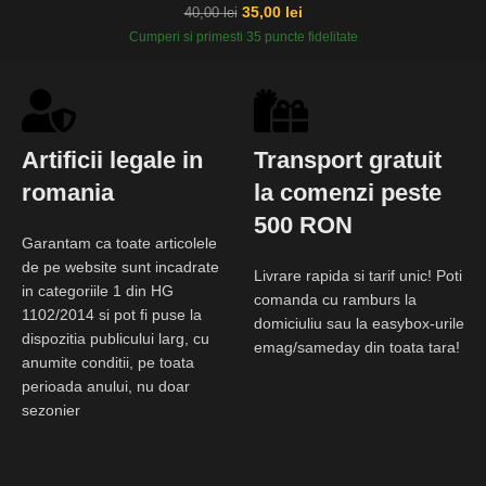
35,00
lei
40,00
lei
Cumperi si primesti 35 puncte fidelitate
Artificii legale in
Transport gratuit
romania
la comenzi peste
500 RON
Garantam ca toate articolele
de pe website sunt incadrate
Livrare rapida si tarif unic! Poti
in categoriile 1 din HG
comanda cu ramburs la
1102/2014 si pot fi puse la
domiciuliu sau la easybox-urile
dispozitia publicului larg, cu
emag/sameday din toata tara!
anumite conditii, pe toata
perioada anului, nu doar
sezonier