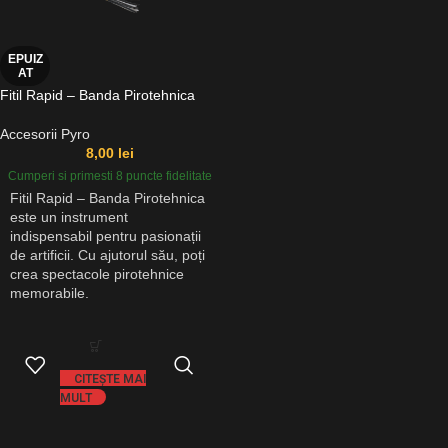
EPUIZ
AT
Fitil Rapid – Banda Pirotehnica
Accesorii Pyro
8,00
lei
Cumperi si primesti 8 puncte fidelitate
Fitil Rapid – Banda Pirotehnica
este un instrument
indispensabil pentru pasionații
de artificii. Cu ajutorul său, poți
crea spectacole pirotehnice
memorabile.
CITEȘTE MAI
MULT