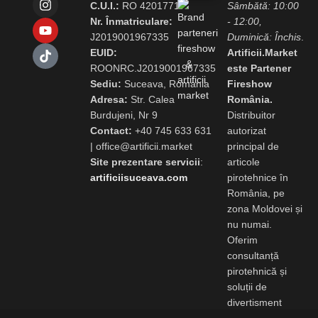
C.U.I.:
RO 42017717
Sâmbătă: 10:00
Nr. Înmatriculare:
- 12:00,
J2019001967335
Duminică: Închis
.
EUID:
Artificii.Market
ROONRC.J2019001967335
este Partener
Sediu:
Suceava, Romania
Fireshow
Adresa:
Str. Calea
România.
Burdujeni, Nr 9
Distribuitor
Contact:
+40 745 633 631
autorizat
|
office@artificii.market
principal de
Site prezentare servicii
:
articole
artificiisuceava.com
pirotehnice în
România, pe
zona Moldovei și
nu numai.
Oferim
consultanță
pirotehnică și
soluții de
divertisment
conform
Legii