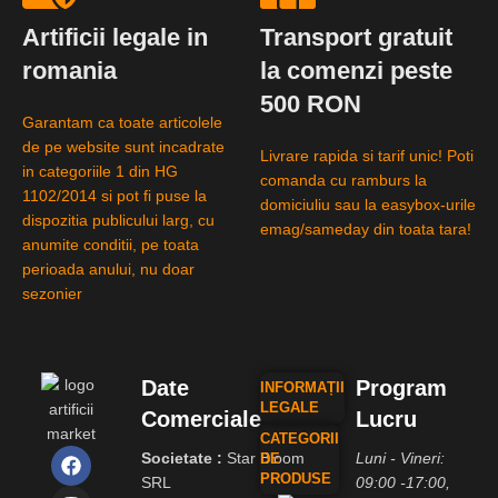
Artificii legale in
Transport gratuit
romania
la comenzi peste
500 RON
Garantam ca toate articolele
de pe website sunt incadrate
Livrare rapida si tarif unic! Poti
in categoriile 1 din HG
comanda cu ramburs la
1102/2014 si pot fi puse la
domiciuliu sau la easybox-urile
dispozitia publicului larg, cu
emag/sameday din toata tara!
anumite conditii, pe toata
perioada anului, nu doar
sezonier
Date
Program
INFORMAȚII
LEGALE
Comerciale
Lucru
CATEGORII
Societate :
Star Bloom
Luni - Vineri:
DE
PRODUSE
SRL
09:00 -17:00,