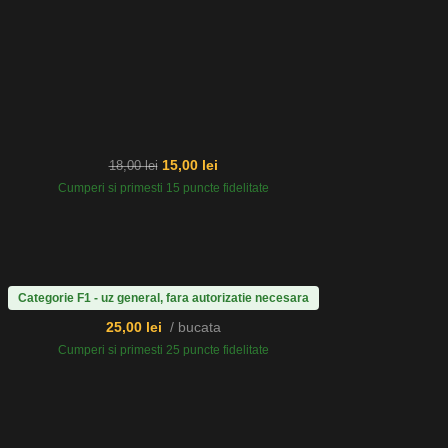
15,00
lei
18,00
lei
Cumperi si primesti 15 puncte fidelitate
Categorie F1 - uz general, fara autorizatie necesara
25,00
lei
bucata
Cumperi si primesti 25 puncte fidelitate