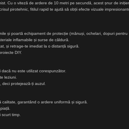
nist. Cu o viteză de ardere de 10 metri pe secundă, acest șnur de inițiere
isul pirotehnic, fitilul rapid te ajută să obții efecte vizuale impresionant
iunile și poartă echipament de protecție (mănuși, ochelari, dopuri pentru 
eriale inflamabile și surse de căldură.
tat, și retrage-te imediat la o distanță sigură.
 proiecte DIY.
i dacă nu este utilizat corespunzător.
e leziuni.
 deci protejează-ți auzul.
tă calitate, garantând o ardere uniformă și sigură.
piață.
 scurt timp.