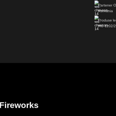
Partener O
România
Produse le
HG 1102/
 Fireworks