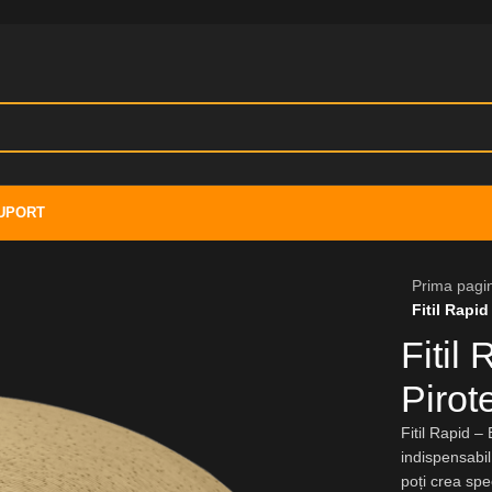
UPORT
Prima pagi
Fitil Rapi
Fitil
Pirot
Fitil Rapid –
indispensabil 
poți crea sp