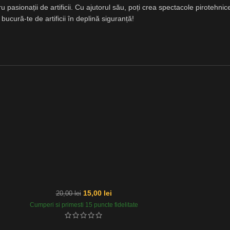
 pasionații de artificii. Cu ajutorul său, poți crea spectacole pirotehni
 bucură-te de artificii în deplină siguranță!
15,00
lei
20,00
lei
Cumperi si primesti 15 puncte fidelitate