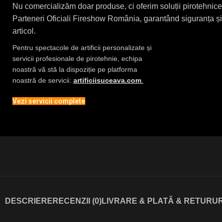
Nu comercializăm doar produse, ci oferim soluții pirotehni
Parteneri Oficiali Fireshow România, garantând siguranța și 
articol.
Pentru spectacole de artificii personalizate și
servicii profesionale de pirotehnie, echipa
noastră vă stă la dispoziție pe platforma
noastră de servicii:
artificiisuceava.com
.
Vezi servicii complete
DESCRIERE
RECENZII (0)
LIVRARE & PLATĂ & RETURUR