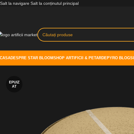
Salt la navigare
Salt la conținutul principal
CASA
DESPRE STAR BLOOM
SHOP ARTIFICII & PETARDE
PYRO BLOG
S
EPUIZ
AT