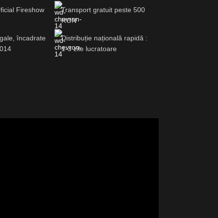
ficial Fireshow
Transport gratuit peste 500
RON
gale, încadrate
Distribuție națională rapidă :
2014
1-3 zile lucratoare