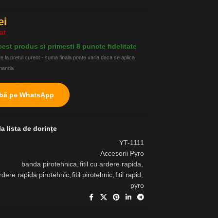
ei
at
est produs si primesti 8 puncte fidelitate
e la pretul curent - suma finala poate varia daca se aplica
omanda
abă pe WhatsApp
a lista de dorințe
YT-1111
Accesorii Pyro
banda pirotehnica
,
fitil cu ardere rapida
,
 ardere rapida pirotehnic
,
fitil pirotehnic
,
fitil rapid
,
pyro