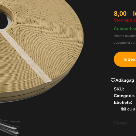
8,00
l
Stoc epuiz
Cumperi ac
Puncte calculat
cupoane la c
Între
Adăugați l
SKU:
Categorie:
Etichete:
fitil cu
Share: