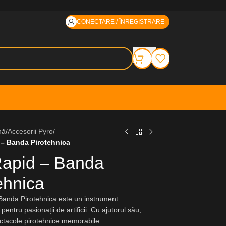
CONECTARE / ÎNREGISTRARE
nă
/
Accesorii Pyro
/
d – Banda Pirotehnica
 Rapid – Banda
ehnica
 Banda Pirotehnica este un instrument
pentru pasionații de artificii. Cu ajutorul său,
ectacole pirotehnice memorabile.