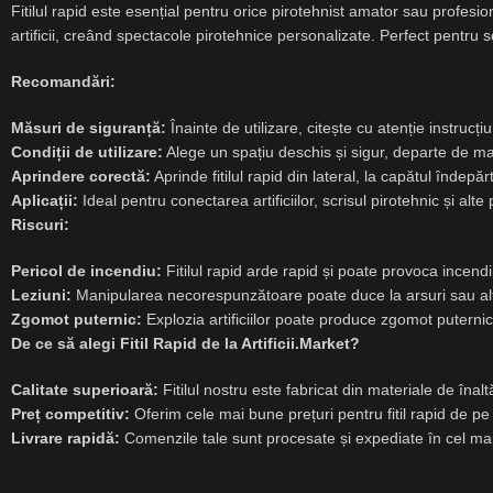
Fitilul rapid este esențial pentru orice pirotehnist amator sau profesio
artificii, creând spectacole pirotehnice personalizate. Perfect pentru scr
Recomandări:
Măsuri de siguranță:
Înainte de utilizare, citește cu atenție instrucț
Condiții de utilizare:
Alege un spațiu deschis și sigur, departe de mat
Aprindere corectă:
Aprinde fitilul rapid din lateral, la capătul îndepăr
Aplicații:
Ideal pentru conectarea artificiilor, scrisul pirotehnic și alte
Riscuri:
Pericol de incendiu:
Fitilul rapid arde rapid și poate provoca incendi
Leziuni:
Manipularea necorespunzătoare poate duce la arsuri sau alt
Zgomot puternic:
Explozia artificiilor poate produce zgomot puternic,
De ce să alegi Fitil Rapid de la Artificii.Market?
Calitate superioară:
Fitilul nostru este fabricat din materiale de înal
Preț competitiv:
Oferim cele mai bune prețuri pentru fitil rapid de pe 
Livrare rapidă:
Comenzile tale sunt procesate și expediate în cel mai