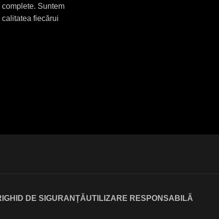
ce complete. Suntem
calitatea fiecărui
I
GHID DE SIGURANȚĂ
UTILIZARE RESPONSABILĂ