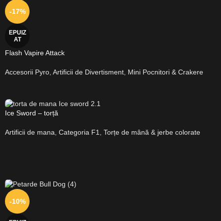
-17%
EPUIZ
AT
Flash Vapire Attack
Accesorii Pyro
,
Artificii de Divertisment
,
Mini Pocnitori & Crakere
Ice Sword – torță
Artificii de mana
,
Categoria F1
,
Torțe de mână & jerbe colorate
-10%