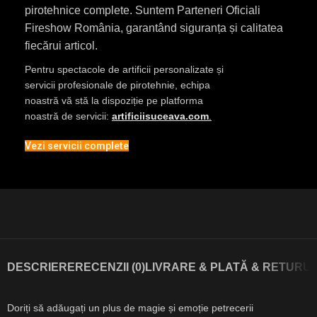
pirotehnice complete. Suntem Parteneri Oficiali
Fireshow România, garantând siguranța și calitatea
fiecărui articol.
Pentru spectacole de artificii personalizate și
servicii profesionale de pirotehnie, echipa
noastră vă stă la dispoziție pe platforma
noastră de servicii:
artificiisuceava.com
.
Vezi servicii complete
DESCRIERE
RECENZII (0)
LIVRARE & PLATĂ & RETURUR
Doriți să adăugați un plus de magie și emoție petrecerii