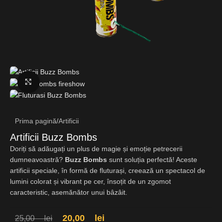
Fă clic pentru a mări
Prima pagină
/
Artificii
Artificii Buzz Bombs
Doriți să adăugați un plus de magie și emoție petrecerii
dumneavoastră?
Buzz Bombs
sunt soluția perfectă! Aceste
artificii speciale, în formă de fluturași, creează un spectacol de
lumini colorat și vibrant pe cer, însoțit de un zgomot
caracteristic, asemănător unui bâzâit.
20,00
lei
25,00
lei