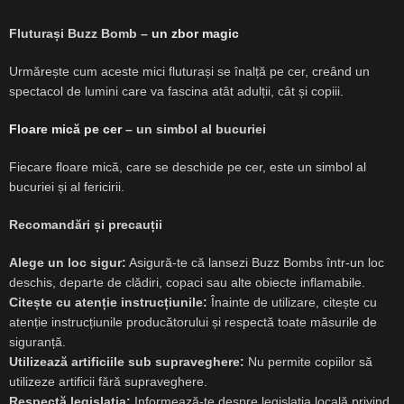
Fluturași Buzz Bomb –
un zbor magic
Urmărește cum aceste mici fluturași se înalță pe cer, creând un
spectacol de lumini care va fascina atât adulții, cât și copiii.
Floare mică pe cer
– un simbol al bucuriei
Fiecare floare mică, care se deschide pe cer, este un simbol al
bucuriei și al fericirii.
Recomandări și precauții
Alege un loc sigur:
Asigură-te că lansezi Buzz Bombs într-un loc
deschis, departe de clădiri, copaci sau alte obiecte inflamabile.
Citește cu atenție instrucțiunile:
Înainte de utilizare, citește cu
atenție instrucțiunile producătorului și respectă toate măsurile de
siguranță.
Utilizează artificiile sub supraveghere:
Nu permite copiilor să
utilizeze artificii fără supraveghere.
Respectă legislația:
Informează-te despre legislația locală privind