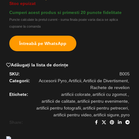
Stoc epuizat
Cumperi acest produs si primesti 20 puncte fidelitate
Puncte calculate la pretul curent - suma finala poate varia daca se aplica
cupoane la comanda
Întreabă pe WhatsApp
Adăugați la lista de dorințe
SKU:
B005
Categorii:
Accesorii Pyro
,
Artificii
,
Artificii de Divertisment
,
Rachete de revelion
Etichete:
artificii colorate
,
artificii cu zgomot.
,
artificii de calitate
,
artificii pentru evenimente
,
artificii pentru fotografii
,
artificii pentru petreceri
,
artificii pentru video
,
artificii sigure
,
pyro
Share: