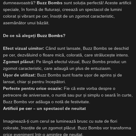
dumneavoastră?
Buzz Bombs
sunt soluția perfectă! Aceste artificii
speciale, în formă de fluturași, creează un spectacol de lumini
colorat și vibrant pe cer, însoțit de un zgomot caracteristic,
asemănător unui bâzâit.
De ce să alegeți
Buzz Bombs
?
Efect vizual uimitor:
Când sunt lansate, Buzz Bombs se deschid
pe cer, dezvăluind o floare mică, colorată, care strălucește intens.
Zgomot plăcut:
Pe lângă efectul vizual, Buzz Bombs produc un
zgomot caracteristic, care adaugă un plus de entuziasm.
Ușor de utilizat:
Buzz Bombs sunt foarte ușor de aprins și de
lansat, chiar și pentru începători.
Perfecte pentru orice ocazie:
Fie că este vorba despre o
petrecere de aniversare, o nuntă sau pur și simplu o seară în curte,
Buzz Bombs vor adăuga o notă de festivitate.
Artificii pe cer
– un spectacol de neuitat
Imaginează-ți cum cerul se luminează brusc cu sute de flori
colorate, însoțite de un zgomot plăcut. Buzz Bombs vor transforma
orice eveniment într-o amintire de neuitat
.