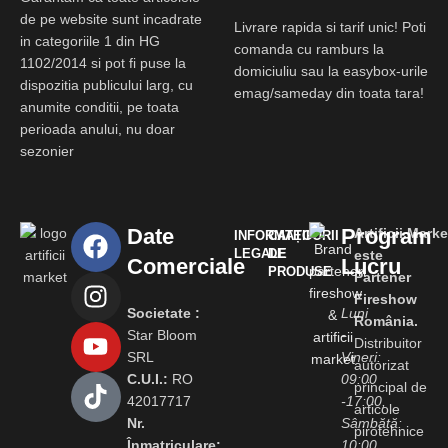
de pe website sunt incadrate
Livrare rapida si tarif unic! Poti
in categoriile 1 din HG
comanda cu ramburs la
1102/2014 si pot fi puse la
domiciuliu sau la easybox-urile
dispozitia publicului larg, cu
emag/sameday din toata tara!
anumite conditii, pe toata
perioada anului, nu doar
sezonier
Date
Program
Artificii.Marke
INFORMAȚII
CATEGORII
LEGALE
DE
este
Comerciale
Lucru
PRODUSE
Partener
Fireshow
Societate :
Luni
România.
Star Bloom
-
Distribuitor
SRL
Vineri:
autorizat
C.U.I.:
RO
09:00
principal de
42017717
-17:00,
articole
Nr.
Sâmbătă:
pirotehnice
Înmatriculare:
10:00