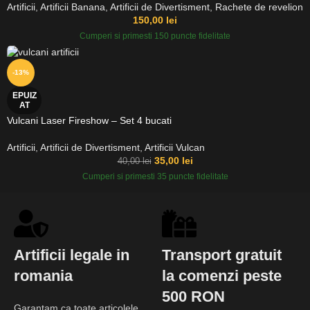
Artificii
,
Artificii Banana
,
Artificii de Divertisment
,
Rachete de revelion
150,00
lei
Cumperi si primesti 150 puncte fidelitate
-13%
EPUIZ
AT
Vulcani Laser Fireshow – Set 4 bucati
Artificii
,
Artificii de Divertisment
,
Artificii Vulcan
35,00
lei
40,00
lei
Cumperi si primesti 35 puncte fidelitate
Artificii legale in
Transport gratuit
romania
la comenzi peste
500 RON
Garantam ca toate articolele