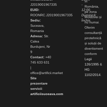
în
J2019001967335
-
România,
EUID:
12:00,
pe zona
ROONRC.J2019001967335
Duminică:
Moldovei și
Sediu:
Închis
.
nu numai.
Suceava,
Oferim
Romania
consultanță
Adresa:
Str.
pirotehnică
Calea
și soluții de
Burdujeni, Nr
divertisment
9
conform
Contact:
+40
Legii
745 633 631
126/1995
&
|
HG
office@artificii.market
1102/2014
.
Site
prezentare
servicii
:
artificiisuceava.com