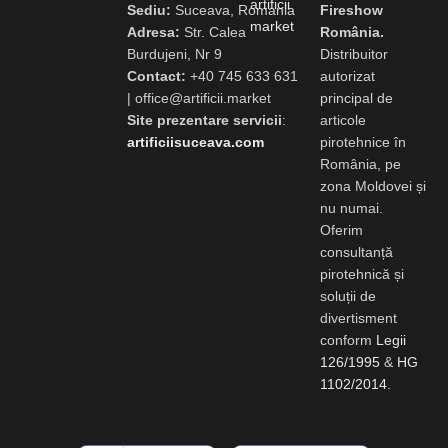
Sediu:
Suceava, Romania
Fireshow
Adresa:
Str. Calea
România.
Burdujeni, Nr 9
Distribuitor
Contact:
+40 745 633 631
autorizat
|
office@artificii.market
principal de
Site prezentare servicii
:
articole
artificiisuceava.com
pirotehnice în
România, pe
zona Moldovei și
nu numai.
Oferim
consultanță
pirotehnică și
soluții de
divertisment
conform
Legii
126/1995
&
HG
1102/2014
.