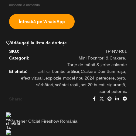
cupoane la comanda
Întreabă pe WhatsApp
Adăugați la lista de dorințe
SKU:
TP-NV-R01
Categorii:
Mini Pocnitori & Crakere
,
Torțe de mână & jerbe colorate
Etichete:
artificii
,
bombe artificii
,
Crakere DumBum roșu
,
efect vizual.
,
explozie
,
model nou 2024
,
petrecere
,
pyro
,
sărbători
,
scântei roșii.
,
set 20 bucati
,
siguranță
,
sunet puternic
Share:
Partener Oficial Fireshow România