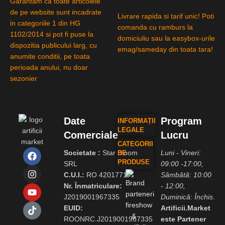
Garantam ca toate articolele
de pe website sunt incadrate
Livrare rapida si tarif unic! Poti
in categoriile 1 din HG
comanda cu ramburs la
1102/2014 si pot fi puse la
domiciuliu sau la easybox-urile
dispozitia publicului larg, cu
emag/sameday din toata tara!
anumite conditii, pe toata
perioada anului, nu doar
sezonier
Date
Program
INFORMAȚII
LEGALE
Comerciale
Lucru
CATEGORII
Societate :
Star Bloom
Luni - Vineri:
DE
PRODUSE
SRL
09:00 -17:00,
C.U.I.:
RO 42017717
Sâmbătă: 10:00
Nr. Înmatriculare:
- 12:00,
J2019001967335
Duminică: Închis
.
EUID:
Artificii.Market
ROONRC.J2019001967335
este Partener