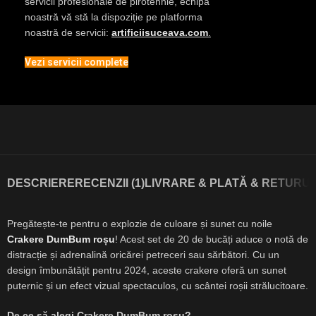
servicii profesionale de pirotehnie, echipa
noastră vă stă la dispoziție pe platforma
noastră de servicii:
artificiisuceava.com
.
Vezi servicii complete
DESCRIERE
RECENZII (1)
LIVRARE & PLATĂ & RETURUR
Pregătește-te pentru o explozie de culoare și sunet cu noile
Crakere DumBum roșu
! Acest set de 20 de bucăți aduce o notă de
distracție și adrenalină oricărei petreceri sau sărbători. Cu un
design îmbunătățit pentru 2024, aceste crakere oferă un sunet
puternic și un efect vizual spectaculos, cu scântei roșii strălucitoare.
De ce să alegi Crakere DumBum roșu?