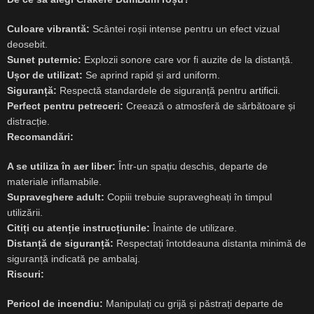
Culoare vibrantă:
Scântei roșii intense pentru un efect vizual
deosebit.
Sunet puternic:
Explozii sonore care vor fi auzite de la distanță.
Ușor de utilizat:
Se aprind rapid și ard uniform.
Siguranță:
Respectă standardele de siguranță pentru
artificii
.
Perfect pentru petreceri:
Creează o atmosferă de sărbătoare și
distracție.
Recomandări:
A se utiliza în aer liber:
Într-un spațiu deschis, departe de
materiale inflamabile.
Supraveghere adult:
Copiii trebuie supravegheați în timpul
utilizării.
Citiți cu atenție instrucțiunile:
Înainte de utilizare.
Distanță de siguranță:
Respectați întotdeauna distanța minimă de
siguranță indicată pe ambalaj.
Riscuri:
Pericol de incendiu:
Manipulați cu grijă și păstrați departe de