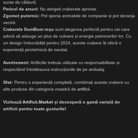
surse de căldură.
Pericol de arsuri:
Nu atingeți crakerele aprinse.
Zgomot puternic:
Pot speria animalele de companie și pot deranja
vecinii.
Crakerele DumBum roșu
sunt alegerea perfectă pentru cei care
adoră să adauge un plus de culoare și energie petrecerilor lor. Cu
un design îmbunătățit pentru 2024, aceste crakere îți oferă o
experiență pirotehnică de neuitat.
Avertisment:
Artificiile trebuie utilizate cu responsabilitate și
respectând întotdeauna instrucțiunile de pe ambalaj
.
Sfat:
Pentru o experiență completă, combinați aceste crakere cu
alte produse din categoria noastră de
artificii
.
Vizitează
Artificii.Market
și descoperă o gamă variată de
artificii pentru toate gusturile!