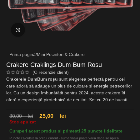
Fă clic pentru a mări
Prima pagină
/
Mini Pocnitori & Crakere
Crakere Craklings Dum Bum Rosu
(O recenzie client)
Crakerele DumBum roșu
sunt alegerea perfectă pentru cei
care adoră să adauge un plus de culoare și energie petrecerilor
lor. Cu un design îmbunătățit pentru 2024, aceste crakere îți
oferă o experiență pirotehnică de neuitat. Set cu 20 de bucati.
25,00
lei
30,00
lei
Stoc epuizat
Cumperi acest produs si primesti 25 puncte fidelitate
Puncte calculate la pretul curent - suma finala poate varia daca se aplica