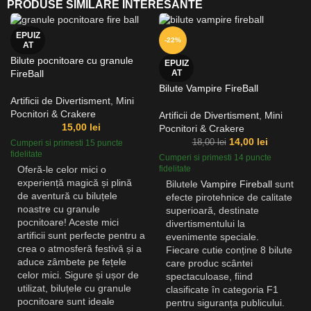
PRODUSE SIMILARE INTERESANTE
EPUIZ
-22%
AT
Bilute pocnitoare cu granule
EPUIZ
FireBall
AT
Bilute Vampire FireBall
Artificii de Divertisment
,
Mini
Pocnitori & Crakere
Artificii de Divertisment
,
Mini
15,00
lei
Pocnitori & Crakere
14,00
lei
18,00
lei
Cumperi si primesti 15 puncte
fidelitate
Cumperi si primesti 14 puncte
Oferă-le celor mici o
fidelitate
experiență magică și plină
Bilutele
Vampire Fireball
sunt
de aventură cu biluțele
efecte pirotehnice de calitate
noastre cu granule
superioară, destinate
pocnitoare! Aceste mici
divertismentului la
artificii sunt perfecte pentru a
evenimente speciale.
crea o atmosferă festivă și a
Fiecare cutie conține 8 bilute
aduce zâmbete pe fețele
care produc scântei
celor mici. Sigure și ușor de
spectaculoase, fiind
utilizat, biluțele cu granule
clasificate în categoria F1
pocnitoare sunt ideale
pentru siguranța publicului.