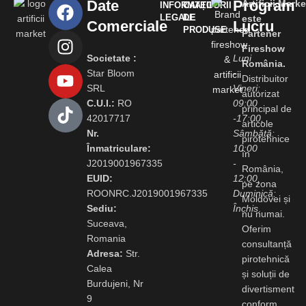
Date
Program
Artificii.Marke
INFORMAȚII
CATEGORII
LEGALE
DE
este
Comerciale
Lucru
PRODUSE
Partener
Fireshow
Societate :
Luni
România.
Star Bloom
-
Distribuitor
SRL
Vineri:
autorizat
C.U.I.:
RO
09:00
principal de
42017717
-17:00,
articole
Nr.
Sâmbătă:
pirotehnice
Înmatriculare:
10:00
în
J2019001967335
-
România,
EUID:
12:00,
pe zona
ROONRC.J2019001967335
Duminică:
Moldovei și
Sediu:
Închis
.
nu numai.
Suceava,
Oferim
Romania
consultanță
Adresa:
Str.
pirotehnică
Calea
și soluții de
Burdujeni, Nr
divertisment
9
conform