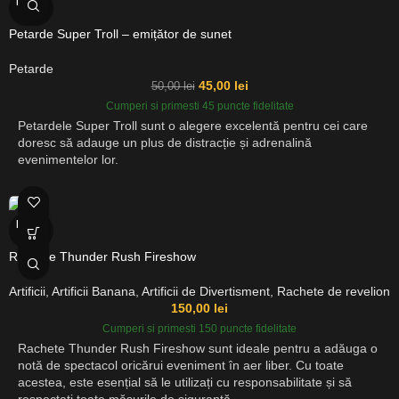
EPUIZ
AT
Petarde Super Troll – emițător de sunet
Petarde
45,00
lei
50,00
lei
Cumperi si primesti 45 puncte fidelitate
Petardele Super Troll sunt o alegere excelentă pentru cei care
doresc să adauge un plus de distracție și adrenalină
evenimentelor lor.
EPUIZ
AT
Rachete Thunder Rush Fireshow
Artificii
,
Artificii Banana
,
Artificii de Divertisment
,
Rachete de revelion
150,00
lei
Cumperi si primesti 150 puncte fidelitate
Rachete Thunder Rush Fireshow sunt ideale pentru a adăuga o
notă de spectacol oricărui eveniment în aer liber. Cu toate
acestea, este esențial să le utilizați cu responsabilitate și să
respectați toate măsurile de siguranță.