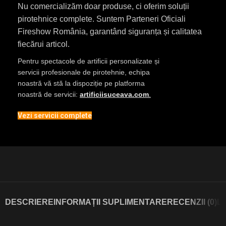
Nu comercializăm doar produse, ci oferim soluții
pirotehnice complete. Suntem Parteneri Oficiali
Fireshow România, garantând siguranța și calitatea
fiecărui articol.
Pentru spectacole de artificii personalizate și
servicii profesionale de pirotehnie, echipa
noastră vă stă la dispoziție pe platforma
noastră de servicii:
artificiisuceava.com
.
Vezi servicii complete
DESCRIERE
INFORMAȚII SUPLIMENTARE
RECENZII (0)
L