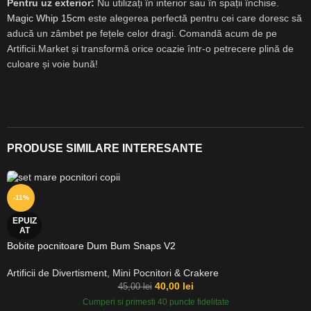
Pentru uz exterior:
Nu utilizați în interior sau în spații închise.
Magic Whip 15cm
este alegerea perfectă pentru cei care doresc să
aducă un zâmbet pe fețele celor dragi. Comandă acum de pe
Artificii.Market și transformă orice ocazie într-o petrecere plină de
culoare și voie bună!
PRODUSE SIMILARE INTERESANTE
-11%
EPUIZ
AT
Bobite pocnitoare Dum Bum Snaps V2
Artificii de Divertisment
,
Mini Pocnitori & Crakere
40,00
lei
45,00
lei
Cumperi si primesti 40 puncte fidelitate