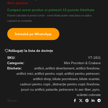
Stoc epuizat
Cumperi acest produs si primesti 13 puncte fidelitate
Puncte calculate la pretul curent - suma finala poate varia daca se aplica
cupoane la comanda
Întreabă pe WhatsApp
Adăugați la lista de dorințe
SKU:
YT-1811
Categorie:
Mini Pocnitori & Crakere
Etichete:
artificii
,
artificii divertisment
,
artificii fireshow
,
artificii mici
,
artificii pentru copii
,
artificii pentru petreceri
,
artificii shop
,
bilute pocnitoare
,
bilute scantei
,
cadouri pentru copii.
,
distracție pentru copii
,
fireshow
,
jocuri cu artificii
,
patarde
,
petrecere în aer liber
,
pyro
,
scântei colorate
Share: