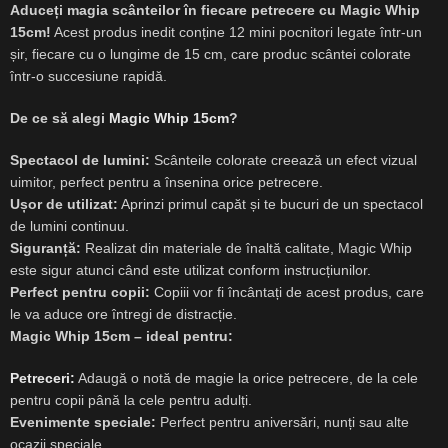
Aduceți magia scânteilor în fiecare petrecere cu Magic Whip
15cm!
Acest produs inedit conține 12 mini pocnitori legate într-un
șir, fiecare cu o lungime de 15 cm, care produc scântei colorate
într-o succesiune rapidă.
De ce să alegi
Magic Whip 15cm
?
Spectacol de lumini:
Scânteile colorate creează un efect vizual
uimitor, perfect pentru a însenina orice petrecere.
Ușor de utilizat:
Aprinzi primul capăt și te bucuri de un spectacol
de lumini continuu.
Siguranță:
Realizat din materiale de înaltă calitate, Magic Whip
este sigur atunci când este utilizat conform instrucțiunilor
.
Perfect pentru copii:
Copiii vor fi încântați de acest produs, care
le va aduce ore întregi de distracție.
Magic Whip 15cm – ideal pentru:
Petreceri:
Adaugă o notă de magie la orice petrecere, de la cele
pentru copii până la cele pentru adulți.
Evenimente speciale:
Perfect pentru aniversări, nunți sau alte
ocazii speciale.