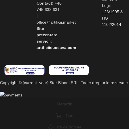
Contact:
+40
Legii
745 633 631
126/1995
&
|
HG
office@artificii.market
1102/2014
.
Site
prezentare
servicii
:
artificiisuceava.com
Copyright © [current_year] Star Bloom SRL. Toate drepturile rezervate.
Magazin
Coș
Listă de dorințe