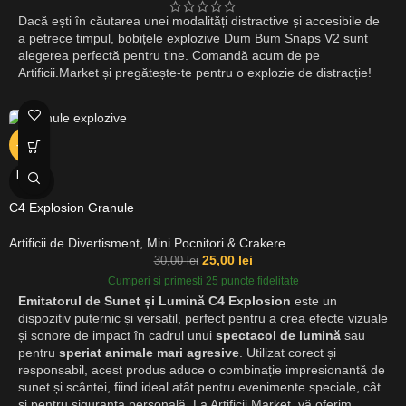
Dacă ești în căutarea unei modalități distractive și accesibile de
a petrece timpul, bobițele explozive Dum Bum Snaps V2 sunt
alegerea perfectă pentru tine. Comandă acum de pe
Artificii.Market și pregătește-te pentru o explozie de distracție!
-17%
EPUIZ
AT
C4 Explosion Granule
Artificii de Divertisment
,
Mini Pocnitori & Crakere
25,00
lei
30,00
lei
Cumperi si primesti 25 puncte fidelitate
Emitatorul de Sunet și Lumină C4 Explosion
este un
dispozitiv puternic și versatil, perfect pentru a crea efecte vizuale
și sonore de impact în cadrul unui
spectacol de lumină
sau
pentru
speriat animale mari agresive
. Utilizat corect și
responsabil, acest produs aduce o combinație impresionantă de
sunet și scântei, fiind ideal atât pentru evenimente speciale, cât
și pentru siguranța personală. La Artificii.Market, vă oferim