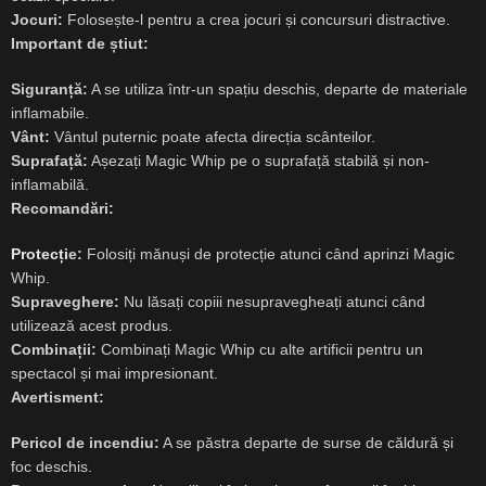
Jocuri:
Folosește-l pentru a crea jocuri și concursuri distractive.
Important de știut:
Siguranță:
A se utiliza într-un spațiu deschis, departe de materiale
inflamabile.
Vânt:
Vântul puternic poate afecta direcția scânteilor.
Suprafață:
Așezați Magic Whip pe o suprafață stabilă și non-
inflamabilă.
Recomandări:
Protecți
e:
Folosiți mănuși de protecție atunci când aprinzi Magic
Whip.
Supraveghere:
Nu lăsați copiii nesupravegheați atunci când
utilizează acest produs.
Combinații:
Combinați Magic Whip cu alte artificii pentru un
spectacol și mai impresionant.
Avertisment:
Pericol de incendiu:
A se păstra departe de surse de căldură și
foc deschis.