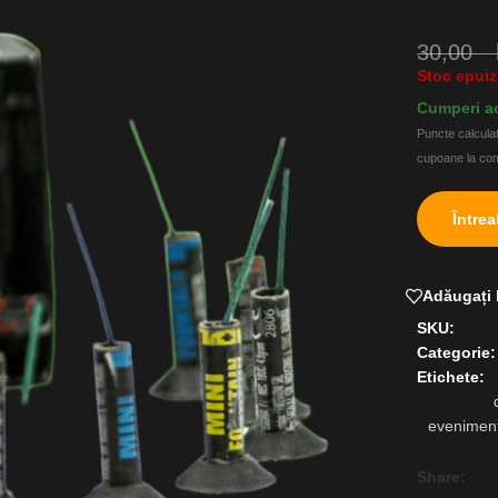
30,00
Stoc epuiz
Cumperi ac
Puncte calculat
cupoane la c
Între
Adăugați l
SKU:
Categorie:
Etichete:
eveniment
Share: