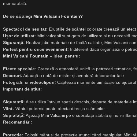
memorabilă.
De ce să alegi
Mini Vulcanii Fountain
?
Spectacol de neuitat:
Erupțiile de scântei colorate creează un efect v
Ușor de utilizat:
Mini vulcanii sunt gata de utilizare și nu necesită m
Siguranță:
Realizați din materiale de înaltă calitate, Mini Vulcanii sunt
Perfect pentru orice eveniment:
Indiferent dacă organizezi o petre
Mini Vulcani Fountain
– ideal pentru:
Efecte speciale:
Creează o atmosferă unică la petreceri tematice, fe
Decoruri:
Adaugă o notă de mister și aventură decorurilor tale.
Fotografii și videoclipuri:
Captează momente uimitoare cu ajutorul er
Important de știut:
Siguranță:
A se utiliza într-un spațiu deschis, departe de materiale in
Vânt:
Vântul puternic poate afecta direcția scânteilor.
Suprafață:
Așezați Mini Vulcanii pe o suprafață stabilă și non-inflamab
Recomandări:
Protecție:
Folosiți mănuși de protecție atunci când manipulați Mini Vu