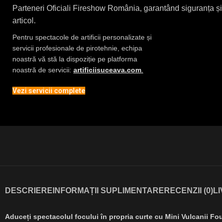
Parteneri Oficiali Fireshow România, garantând siguranța și 
articol.
Pentru spectacole de artificii personalizate și
servicii profesionale de pirotehnie, echipa
noastră vă stă la dispoziție pe platforma
noastră de servicii:
artificiisuceava.com
.
Vezi servicii complete
DESCRIERE
INFORMAȚII SUPLIMENTARE
RECENZII (0)
L
Aduceți spectacolul focului în propria curte cu Mini Vulcanii Fo