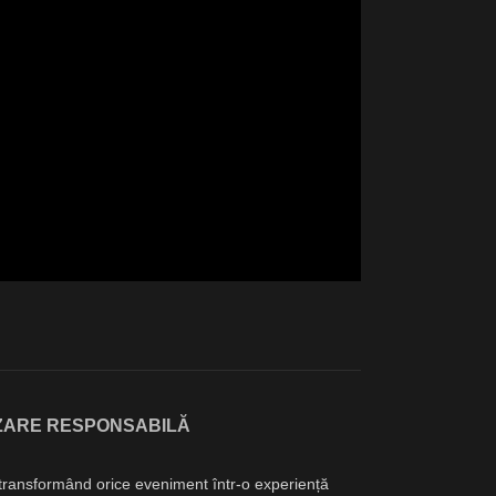
IZARE RESPONSABILĂ
e, transformând orice eveniment într-o experiență