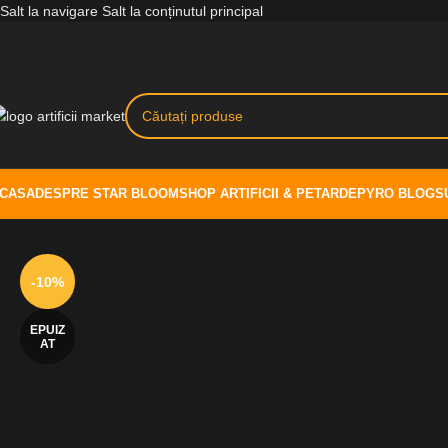
Salt la navigare
Salt la conținutul principal
CASA
DESPRE STAR BLOOM
SHOP ARTIFICII & PETARDE
PYRO BLOG
S
-10%
EPUIZ
AT