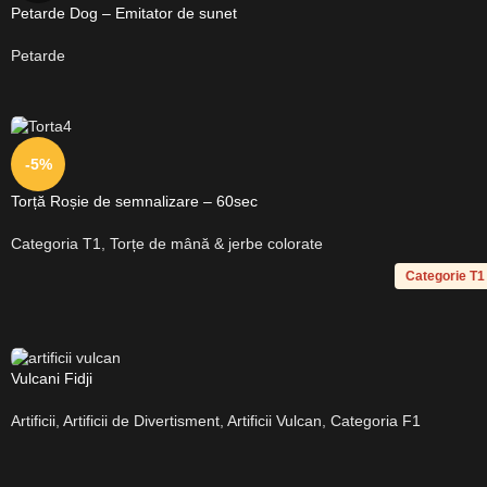
Petarde Dog – Emitator de sunet
Petarde
-5%
Torță Roșie de semnalizare – 60sec
Categoria T1
,
Torțe de mână & jerbe colorate
Categorie T1 
Vulcani Fidji
Artificii
,
Artificii de Divertisment
,
Artificii Vulcan
,
Categoria F1