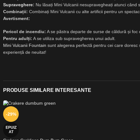
Supraveghere
:
Nu lăsați Mini Vulcanii nesupravegheați atunci când s
Combinații:
Combinați Mini Vulcanii cu alte artificii pentru un specta
Avertisment:
Pericol de incendiu:
A se păstra departe de surse de căldură și foc 
Pentru adulți:
A se utiliza sub supravegherea unui adult.
Mini Vulcanii Fountain
sunt alegerea perfectă pentru cei care doresc 
experiență de neuitat!
PRODUSE SIMILARE INTERESANTE
-29%
EPUIZ
AT