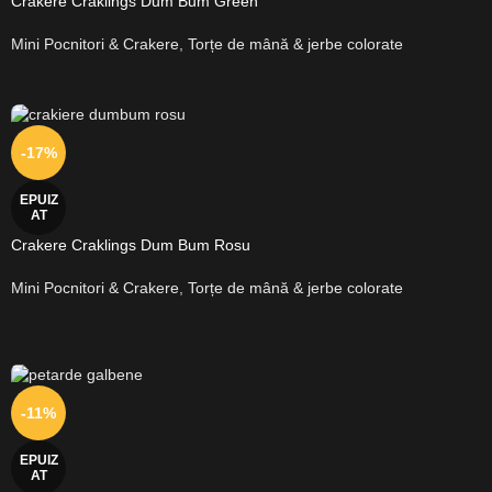
Crakere Craklings Dum Bum Green
Mini Pocnitori & Crakere
,
Torțe de mână & jerbe colorate
-17%
EPUIZ
AT
Crakere Craklings Dum Bum Rosu
Mini Pocnitori & Crakere
,
Torțe de mână & jerbe colorate
-11%
EPUIZ
AT