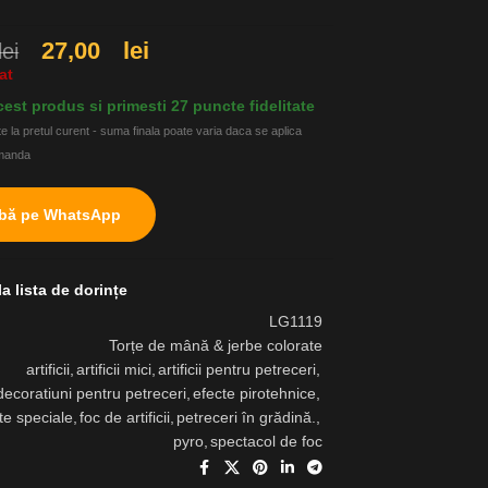
27,00
lei
lei
at
est produs si primesti 27 puncte fidelitate
e la pretul curent - suma finala poate varia daca se aplica
omanda
abă pe WhatsApp
a lista de dorințe
LG1119
Torțe de mână & jerbe colorate
artificii
,
artificii mici
,
artificii pentru petreceri
,
decoratiuni pentru petreceri
,
efecte pirotehnice
,
e speciale
,
foc de artificii
,
petreceri în grădină.
,
pyro
,
spectacol de foc