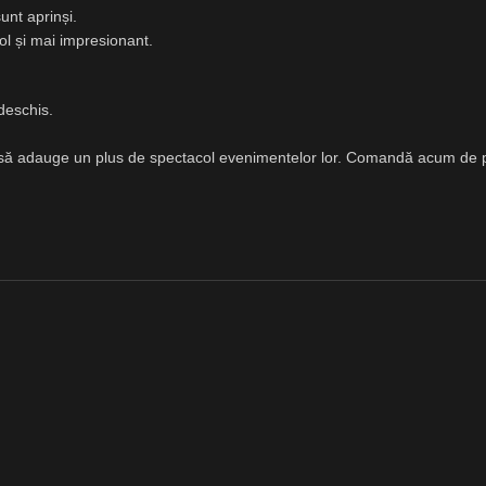
unt aprinși.
col și mai impresionant.
deschis.
să adauge un plus de spectacol evenimentelor lor. Comandă acum de pe A