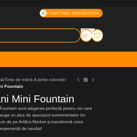
CONECTARE / ÎNREGISTRARE
nă
/
Torțe de mână & jerbe colorate
/
ni Fountain
ni Mini Fountain
 Fountain sunt alegerea perfectă pentru cei care
auge un plus de spectacol evenimentelor lor.
 de pe Artificii.Market și transformă orice
 experiență de neuitat!