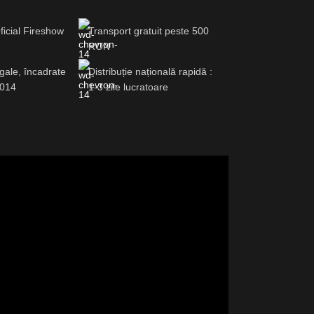
ficial Fireshow
Transport gratuit peste 500
RON
gale, încadrate
Distribuție națională rapidă :
2014
1-3 zile lucratoare