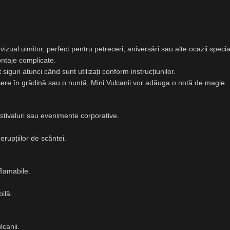
izual uimitor, perfect pentru petreceri, aniversări sau alte ocazii specia
ontaje complicate.
 siguri atunci când sunt utilizați conform instrucțiunilor.
cere în grădină sau o nuntă, Mini Vulcanii vor adăuga o notă de magie.
stivaluri sau evenimente corporative.
upțiilor de scântei.
flamabile.
ilă.
lcanii.