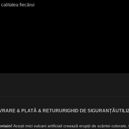
calitatea fiecărui
IVRARE & PLATĂ & RETURURI
GHID DE SIGURANȚĂ
UTIL
untain!
Acești mici vulcani artificiali creează erupții de scântei colorat