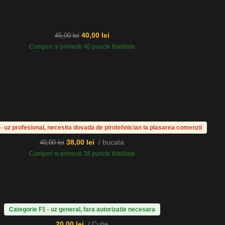
40,00
lei
45,00
lei
Cumperi si primesti 40 puncte fidelitate
- uz profesional, necesita dovada de pirotehnician la plasarea comenzii
38,00
lei
bucata
40,00
lei
Cumperi si primesti 38 puncte fidelitate
Categorie F1 - uz general, fara autorizatie necesara
20,00
lei
Cutie