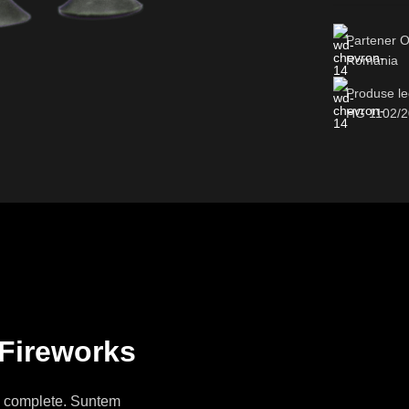
Partener O
România
Produse le
HG 1102/
 Fireworks
ce complete. Suntem