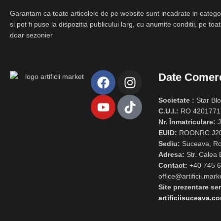
Garantam ca toate articolele de pe website sunt incadrate in catego
si pot fi puse la dispozitia publicului larg, cu anumite conditii, pe to
doar sezonier
Date Comerc
Societate :
Star Bl
C.U.I.:
RO 4201771
Nr. Înmatriculare:
J
EUID:
ROONRC.J20
Sediu:
Suceava, R
Adresa:
Str. Calea 
Contact:
+40 745 6
office@artificii.mark
Site prezentare ser
artificiisuceava.c