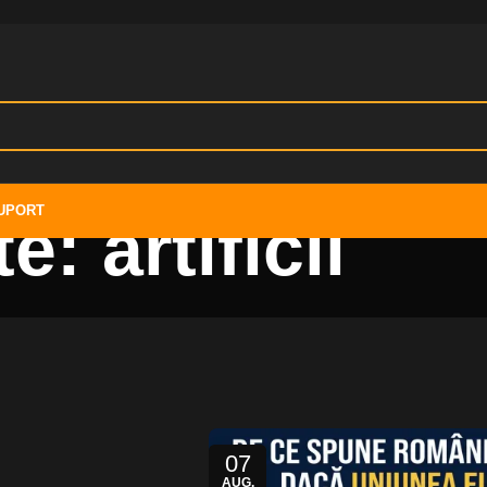
UPORT
: artificii
07
AUG.