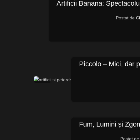
Artificii Banana: Spectacol
Postat de
Ci
Piccolo – Mici, dar 
14
OCT.
Fum, Lumini și Zgomo
Postat de