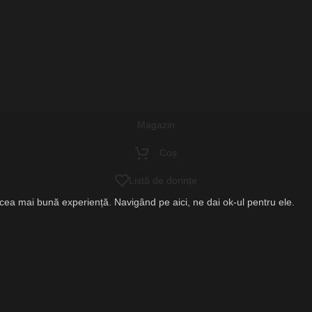
Magazin
Coș
Listă de dorințe
m cea mai bună experiență. Navigând pe aici, ne dai ok-ul pentru ele.