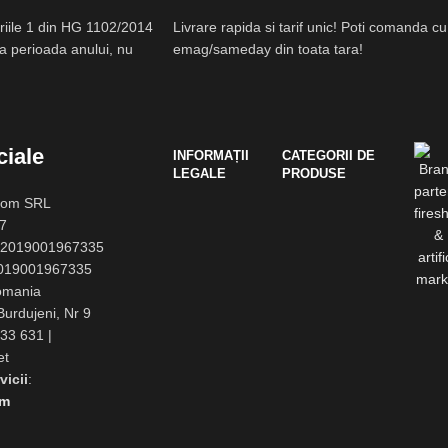
riile 1 din HG 1102/2014
Livrare rapida si tarif unic! Poti comanda c
ata perioada anului, nu
emag/sameday din toata tara!
iale
INFORMAȚII
CATEGORII DE
LEGALE
PRODUSE
oom SRL
7
2019001967335
19001967335
omania
Burdujeni, Nr 9
33 631 |
et
vicii
:
om