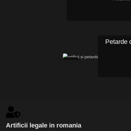
Petarde 
12
OCT.
Artificii legale in romania