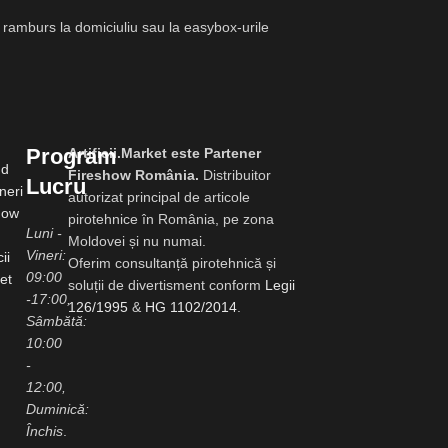
u ramburs la domiciuliu sau la easybox-urile
Program
Artificii.Market este Partener
Fireshow România.
Distribuitor
Lucru
autorizat principal de articole
pirotehnice în România, pe zona
Luni -
Moldovei și nu numai.
Vineri:
Oferim consultanță pirotehnică și
09:00
soluții de divertisment conform
Legii
-17:00,
126/1995
&
HG 1102/2014
.
Sâmbătă:
10:00
-
12:00,
Duminică:
Închis
.