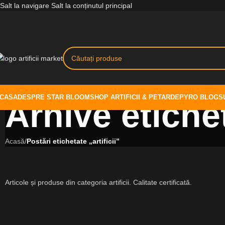
Salt la navigare
Salt la conținutul principal
CASA
DESPRE STAR BLOOM
SHOP ARTIFICII & PETARDE
PYRO BLOG
S
Arhive etichete
Acasă
/
Postări etichetate „artificii”
Articole și produse din categoria artificii. Calitate certificată.