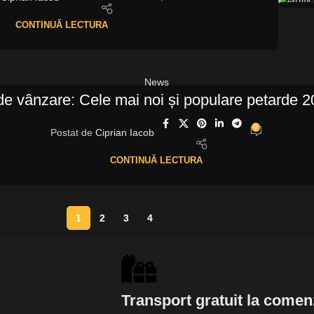
13
CONTINUĂ LECTURA
OCT.
News
de vânzare: Cele mai noi și populare petarde 
0
Postat de
Ciprian Iacob
CONTINUĂ LECTURA
1
2
3
4
Transport gratuit la come