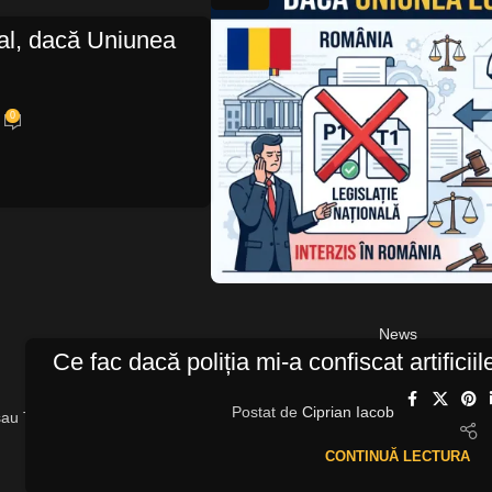
al, dacă Uniunea
0
News
Ce fac dacă poliția mi-a confiscat artifici
Postat de
Ciprian Iacob
CONTINUĂ LECTURA