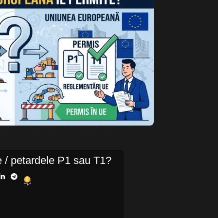
ile / petardele P1 sau T1?
0