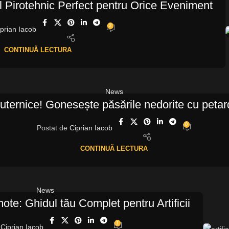
ul Pirotehnic Perfect pentru Orice Eveniment
2
prian Iacob
CONTINUĂ LECTURA
News
puternice! Gonesește păsările nedorite cu petarde
0
Postat de
Ciprian Iacob
CONTINUĂ LECTURA
News
te: Ghidul tău Complet pentru Artificii
1
Ciprian Iacob