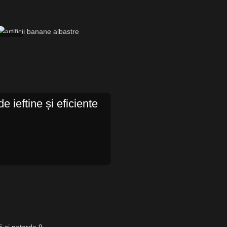
15
OCT.
 ieftine și eficiente