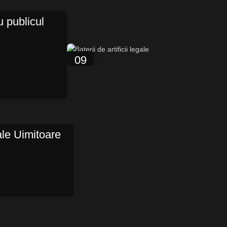
u publicul
09
IUN.
ale Uimitoare