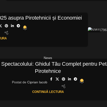
025 asupra Pirotehnicii și Economiei
1
29
TURA
IUL.
News
Spectacolului: Ghidul Tău Complet pentru Pet
Pirotehnice
0
Postat de
Ciprian Iacob
CONTINUĂ LECTURA