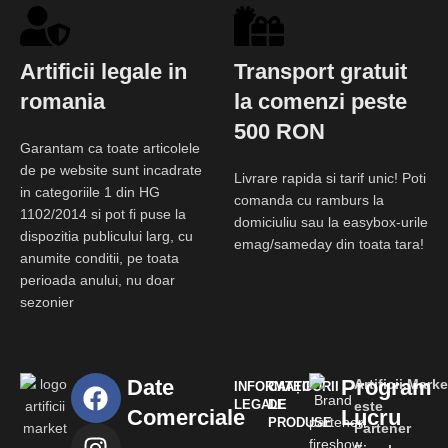
Artificii legale in
Transport gratuit
romania
la comenzi peste
500 RON
Garantam ca toate articolele
de pe website sunt incadrate
Livrare rapida si tarif unic! Poti
in categoriile 1 din HG
comanda cu ramburs la
1102/2014 si pot fi puse la
domiciuliu sau la easybox-urile
dispozitia publicului larg, cu
emag/sameday din toata tara!
anumite conditii, pe toata
perioada anului, nu doar
sezonier
Date
Program
Artificii.Marke
INFORMAȚII
CATEGORII
LEGALE
DE
este
Comerciale
Lucru
PRODUSE
Partener