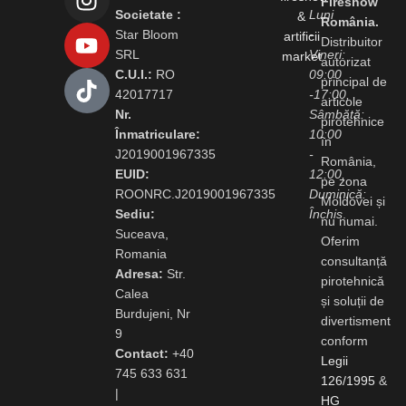
Fireshow
Societate :
Luni
România.
Star Bloom
-
Distribuitor
SRL
Vineri:
autorizat
C.U.I.:
RO
09:00
principal de
42017717
-17:00,
articole
Nr.
Sâmbătă:
pirotehnice
Înmatriculare:
10:00
în
J2019001967335
-
România,
EUID:
12:00,
pe zona
ROONRC.J2019001967335
Duminică:
Moldovei și
Sediu:
Închis
.
nu numai.
Suceava,
Oferim
Romania
consultanță
Adresa:
Str.
pirotehnică
Calea
și soluții de
Burdujeni, Nr
divertisment
9
conform
Contact:
+40
Legii
745 633 631
126/1995
&
|
HG