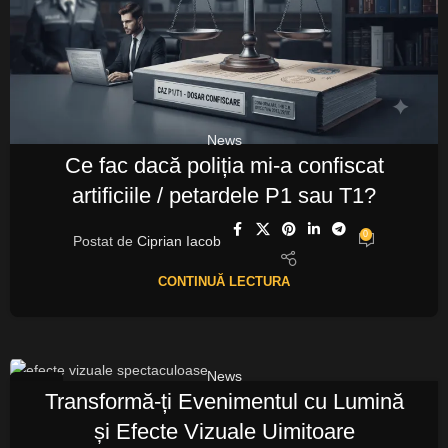
News
Ce fac dacă poliția mi-a confiscat
artificiile / petardele P1 sau T1?
0
Postat de
Ciprian Iacob
CONTINUĂ LECTURA
News
22
Transformă-ți Evenimentul cu Lumină
FEB.
și Efecte Vizuale Uimitoare