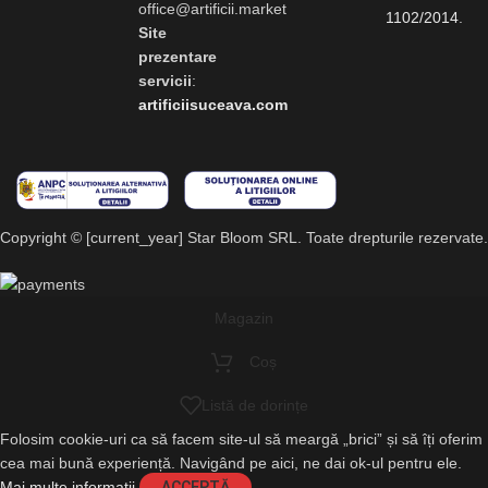
office@artificii.market
1102/2014
.
Site
prezentare
servicii
:
artificiisuceava.com
Copyright © [current_year] Star Bloom SRL. Toate drepturile rezervate.
Magazin
Coș
Listă de dorințe
Folosim cookie-uri ca să facem site-ul să meargă „brici” și să îți oferim
cea mai bună experiență. Navigând pe aici, ne dai ok-ul pentru ele.
Mai multe informații
ACCEPTĂ