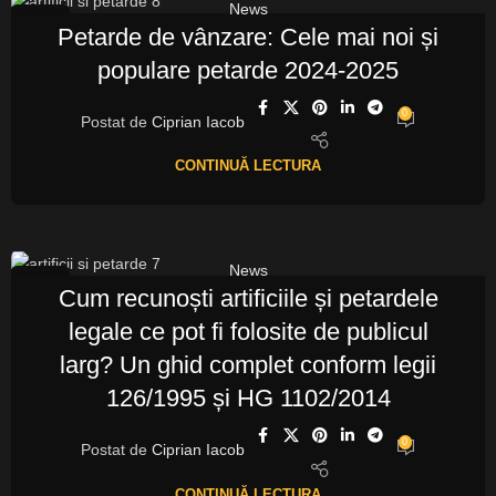
News
12
Petarde de vânzare: Cele mai noi și
OCT.
populare petarde 2024-2025
0
Postat de
Ciprian Iacob
CONTINUĂ LECTURA
News
11
Cum recunoști artificiile și petardele
OCT.
legale ce pot fi folosite de publicul
larg? Un ghid complet conform legii
126/1995 și HG 1102/2014
0
Postat de
Ciprian Iacob
CONTINUĂ LECTURA