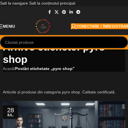
Salt la navigare
Salt la conținutul principal
MENIU
CONECTARE / ÎNREGISTRA
Arhive etichete: pyro
shop
Acasă
/
Postări etichetate „pyro shop”
Articole și produse din categoria pyro shop. Calitate certificată.
28
IUL.