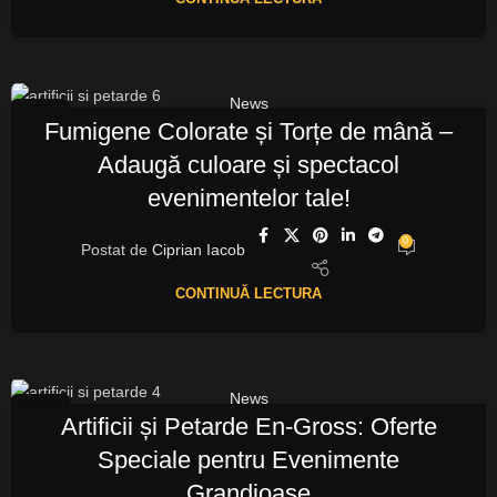
News
10
Fumigene Colorate și Torțe de mână –
OCT.
Adaugă culoare și spectacol
evenimentelor tale!
0
Postat de
Ciprian Iacob
CONTINUĂ LECTURA
News
09
Artificii și Petarde En-Gross: Oferte
OCT.
Speciale pentru Evenimente
Grandioase