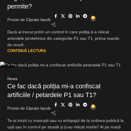
permite?
0
Postat de
Ciprian Iacob
Dacă ai trecut printr-un control în care poliția ți-a ridicat
articolele pirotehnice din categoriile P1 sau T1, prima reacție
de revolt...
CONTINUĂ LECTURA
28
IUL.
News
Ce fac dacă poliția mi-a confiscat
artificiile / petardele P1 sau T1?
0
Postat de
Ciprian Iacob
Te-ai trezit cu mascații sau cu echipajul de la ordinea publică la
ușă sau în control pe stradă și ți-au ridicat marfa? Ai pe masă