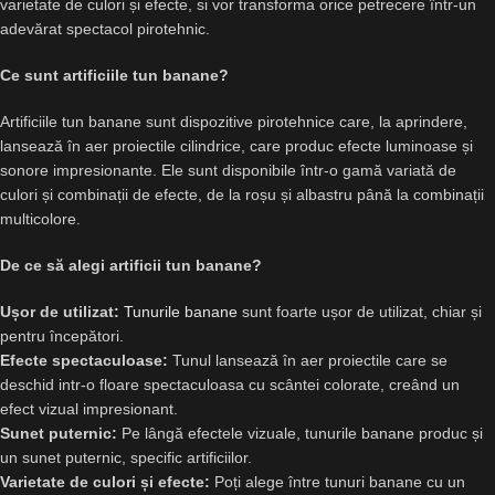
varietate de culori și efecte, si vor transforma orice petrecere într-un
adevărat spectacol pirotehnic.
Ce sunt
artificiile tun banane
?
Artificiile tun banane sunt dispozitive pirotehnice care, la aprindere,
lansează în aer proiectile cilindrice, care produc efecte luminoase și
sonore impresionante. Ele sunt disponibile într-o gamă variată de
culori și combinații de efecte, de la roșu și albastru până la combinații
multicolore.
De ce să alegi artificii tun banane?
Ușor de utilizat:
Tunurile banane
sunt foarte ușor de utilizat, chiar și
pentru începători.
Efecte spectaculoase:
Tunul lansează în aer proiectile care se
deschid intr-o floare spectaculoasa cu scântei colorate, creând un
efect vizual impresionant.
Sunet puternic:
Pe lângă efectele vizuale, tunurile banane produc și
un sunet puternic, specific artificiilor.
Varietate de culori și efecte:
Poți alege între tunuri banane cu un