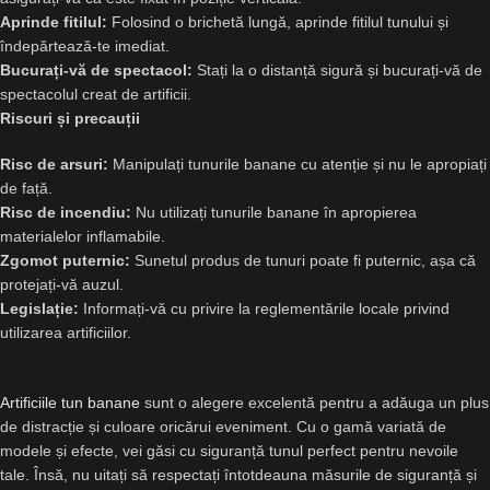
Aprinde fitilul:
Folosind o brichetă lungă, aprinde fitilul tunului și
îndepărtează-te imediat.
Bucurați-vă de spectacol:
Stați la o distanță sigură și bucurați-vă de
spectacolul creat de artificii.
Riscuri și precauții
Risc de arsuri:
Manipulați tunurile banane cu atenție și nu le apropiați
de față.
Risc de incendiu:
Nu utilizați tunurile banane în apropierea
materialelor inflamabile.
Zgomot puternic:
Sunetul produs de tunuri poate fi puternic, așa că
protejați-vă auzul.
Legislație:
Informați-vă cu privire la reglementările locale privind
utilizarea artificiilor.
Artificiile tun
banane
sunt o alegere excelentă pentru a adăuga un plus
de distracție și culoare oricărui eveniment. Cu o gamă variată de
modele și efecte, vei găsi cu siguranță tunul perfect pentru nevoile
tale. Însă, nu uitați să respectați întotdeauna măsurile de siguranță și