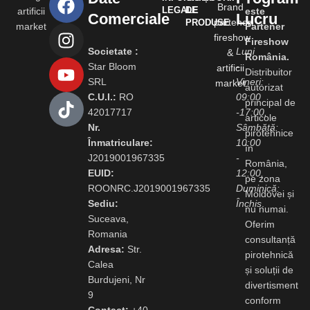
LEGALE
DE
este
Comerciale
Lucru
PRODUSE
Partener
Fireshow
Societate :
Luni
România.
Star Bloom
-
Distribuitor
SRL
Vineri:
autorizat
C.U.I.:
RO
09:00
principal de
42017717
-17:00,
articole
Nr.
Sâmbătă:
pirotehnice
Înmatriculare:
10:00
în
J2019001967335
-
România,
EUID:
12:00,
pe zona
ROONRC.J2019001967335
Duminică:
Moldovei și
Sediu:
Închis
.
nu numai.
Suceava,
Oferim
Romania
consultanță
Adresa:
Str.
pirotehnică
Calea
și soluții de
Burdujeni, Nr
divertisment
9
conform