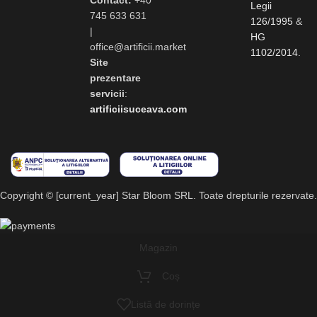
Contact:
+40
Legii
745 633 631
126/1995
&
|
HG
office@artificii.market
1102/2014
.
Site
prezentare
servicii
:
artificiisuceava.com
Copyright © [current_year] Star Bloom SRL. Toate drepturile rezervate.
Magazin
Coș
Listă de dorințe