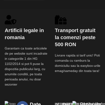
Artificii legale in
Transport gratuit
romania
la comenzi peste
500 RON
Garantam ca toate articolele
de pe website sunt incadrate
Livrare rapida si tarif unic! Poti
in categoriile 1 din HG
comanda cu ramburs la
1102/2014 si pot fi puse la
domiciuliu sau la easybox-urile
dispozitia publicului larg, cu
emag/sameday din toata tara!
anumite conditii, pe toata
perioada anului, nu doar
sezonier
Date
Program
Artificii.Marke
INFORMAȚII
CATEGORII