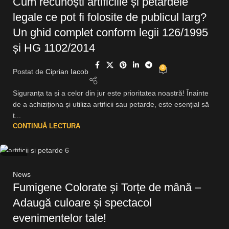
Cum recunoști artificiile și petardele
legale ce pot fi folosite de publicul larg?
Un ghid complet conform legii 126/1995
și HG 1102/2014
0
Postat de
Ciprian Iacob
Siguranța ta și a celor din jur este prioritatea noastră! Înainte
de a achiziționa și utiliza artificii sau petarde, este esențial să
t...
CONTINUĂ LECTURA
10
OCT.
News
Fumigene Colorate și Torțe de mână –
Adaugă culoare și spectacol
evenimentelor tale!