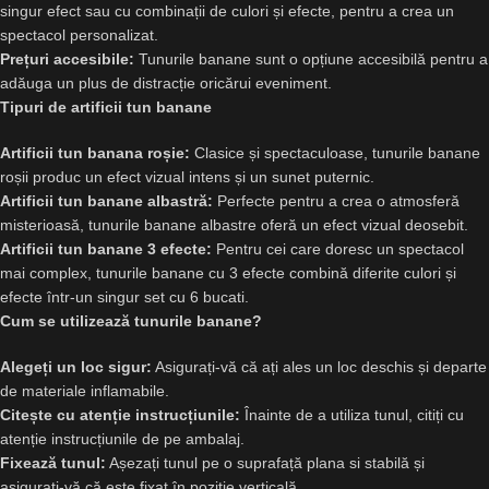
singur efect sau cu combinații de culori și efecte, pentru a crea un
spectacol personalizat.
Prețuri accesibile:
Tunurile banane sunt o opțiune accesibilă pentru a
adăuga un plus de distracție oricărui eveniment.
Tipuri de artificii tun banane
Artificii tun banana roșie:
Clasice și spectaculoase, tunurile banane
roșii produc un efect vizual intens și un sunet puternic.
Artificii tun banane albastră:
Perfecte pentru a crea o atmosferă
misterioasă, tunurile banane albastre oferă un efect vizual deosebit.
Artificii tun banane 3 efecte:
Pentru cei care doresc un spectacol
mai complex, tunurile banane cu 3 efecte combină diferite culori și
efecte într-un singur set cu 6 bucati.
Cum se utilizează tunurile banane?
Alegeți un loc sigur:
Asigurați-vă că ați ales un loc deschis și departe
de materiale inflamabile.
Citește cu atenție instrucțiunile:
Înainte de a utiliza tunul, citiți cu
atenție instrucțiunile de pe ambalaj.
Fixează tunul:
Așezați tunul pe o suprafață plana si stabilă și
asigurați-vă că este fixat în poziție verticală.