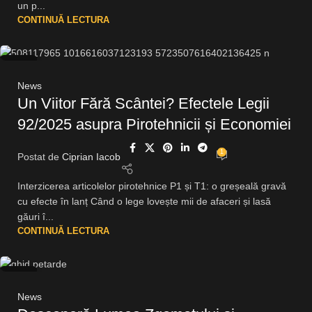
un p...
CONTINUĂ LECTURA
29
IUL.
News
Un Viitor Fără Scântei? Efectele Legii
92/2025 asupra Pirotehnicii și Economiei
1
Postat de
Ciprian Iacob
Interzicerea articolelor pirotehnice P1 și T1: o greșeală gravă
cu efecte în lanț Când o lege lovește mii de afaceri și lasă
găuri î...
CONTINUĂ LECTURA
28
IUL.
News