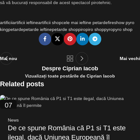
să vă bucurați responsabil de acest spectacol pirotehnic
.
artificii
artificii ieftine
artificii shop
cele mai ieftine petarde
fireshow pyro
king
petarde
petarde ieftine
petarde shop
piro
piro shop
pyro
pyro shop
Mai nou
Mai vechi
Despre Ciprian Iacob
Vizualizați toate postările de Ciprian Iacob
Related posts
07
AUG.
News
De ce spune România că P1 si T1 este
ilegal, dacă Uniunea Europeană îl