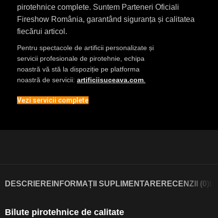
pirotehnice complete. Suntem Parteneri Oficiali
Fireshow România, garantând siguranța și calitatea
fiecărui articol.
Pentru spectacole de artificii personalizate și
servicii profesionale de pirotehnie, echipa
noastră vă stă la dispoziție pe platforma
noastră de servicii:
artificiisuceava.com
.
Vezi servicii complete
DESCRIERE
INFORMAȚII SUPLIMENTARE
RECENZII (0)
L
Bilute pirotehnice de calitate