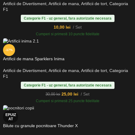
Artificii de Divertisment
,
Artificii de mana
,
Artificii de tort
,
Categoria
F1
Categorie F1 - uz general, fara autorizatie necesara
10,00
lei
Set
Cumperi si primesti 10 puncte fidelitate
-17%
Artificii de mana Sparklers Inima
Artificii de Divertisment
,
Artificii de mana
,
Artificii de tort
,
Categoria
F1
Categorie F1 - uz general, fara autorizatie necesara
25,00
lei
Set
30,00
lei
Cumperi si primesti 25 puncte fidelitate
EPUIZ
AT
Bilute cu granule pocnitoare Thunder X