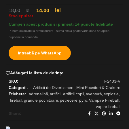
14,00
lei
18,00
lei
Stoc epuizat
Cumperi acest produs si primesti 14 puncte fidelitate
Puncte calculate la pretul curent - suma finala poate varia daca se aplica
cupoane la comanda
Întreabă pe WhatsApp
Adăugați la lista de dorințe
SKU:
FS403-V
Categorii:
Artificii de Divertisment
,
Mini Pocnitori & Crakere
Etichete:
adrenalină
,
artificii
,
artificii copii
,
aventură
,
explozie
,
fireball
,
granule pocnitoare
,
petrecere
,
pyro
,
Vampire Fireball
,
vapire fireball
Share: