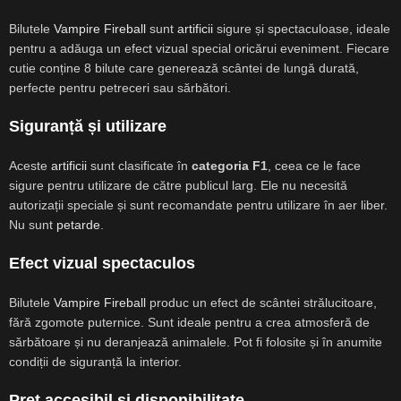
Bilutele
Vampire Fireball
sunt
artificii
sigure și spectaculoase, ideale
pentru a adăuga un efect vizual special oricărui eveniment. Fiecare
cutie conține 8 bilute care generează scântei de lungă durată,
perfecte pentru petreceri sau sărbători.
Siguranță și utilizare
Aceste
artificii
sunt clasificate în
categoria F1
, ceea ce le face
sigure pentru utilizare de către publicul larg. Ele nu necesită
autorizații speciale și sunt recomandate pentru utilizare în aer liber.
Nu sunt
petarde
.
Efect vizual spectaculos
Bilutele
Vampire Fireball
produc un efect de scântei strălucitoare,
fără zgomote puternice. Sunt ideale pentru a crea atmosferă de
sărbătoare și nu deranjează animalele. Pot fi folosite și în anumite
condiții de siguranță la interior.
Preț accesibil și disponibilitate