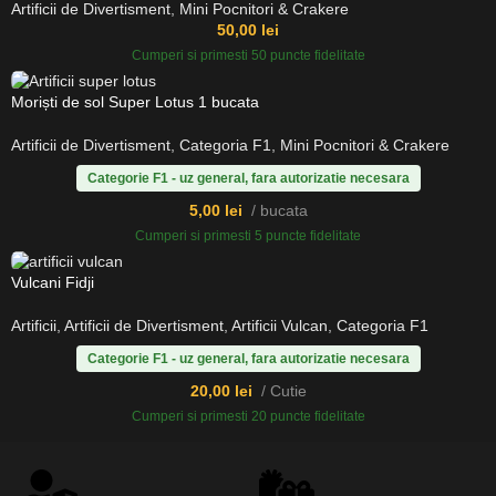
Artificii de Divertisment
,
Mini Pocnitori & Crakere
50,00
lei
Cumperi si primesti 50 puncte fidelitate
Moriști de sol Super Lotus 1 bucata
Artificii de Divertisment
,
Categoria F1
,
Mini Pocnitori & Crakere
Categorie F1 - uz general, fara autorizatie necesara
5,00
lei
bucata
Cumperi si primesti 5 puncte fidelitate
Vulcani Fidji
Artificii
,
Artificii de Divertisment
,
Artificii Vulcan
,
Categoria F1
Categorie F1 - uz general, fara autorizatie necesara
20,00
lei
Cutie
Cumperi si primesti 20 puncte fidelitate