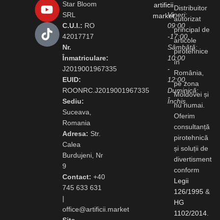
Star Bloom
-
Distribuitor
SRL
Vineri:
autorizat
C.U.I.:
RO
09:00
principal de
42017717
-17:00,
articole
Nr.
Sâmbătă:
pirotehnice
Înmatriculare:
10:00
în
J2019001967335
-
România,
EUID:
12:00,
pe zona
ROONRC.J2019001967335
Duminică:
Moldovei și
Sediu:
Închis
.
nu numai.
Suceava,
Oferim
Romania
consultanță
Adresa:
Str.
pirotehnică
Calea
și soluții de
Burdujeni, Nr
divertisment
9
conform
Contact:
+40
Legii
745 633 631
126/1995
&
|
HG
office@artificii.market
1102/2014
.
Site