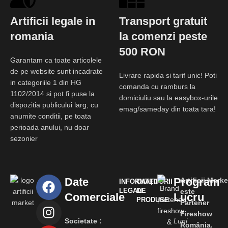
Artificii legale in
Transport gratuit
romania
la comenzi peste
500 RON
Garantam ca toate articolele
de pe website sunt incadrate
Livrare rapida si tarif unic! Poti
in categoriile 1 din HG
comanda cu ramburs la
1102/2014 si pot fi puse la
domiciuliu sau la easybox-urile
dispozitia publicului larg, cu
emag/sameday din toata tara!
anumite conditii, pe toata
perioada anului, nu doar
sezonier
Date
Program
Artificii.Marke
INFORMAȚII
CATEGORII
LEGALE
DE
este
Comerciale
Lucru
PRODUSE
Partener
Fireshow
Societate :
Luni
România.