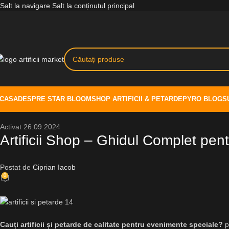
Salt la navigare
Salt la conținutul principal
CASA
DESPRE STAR BLOOM
SHOP ARTIFICII & PETARDE
PYRO BLOG
S
Activat 26.09.2024
Artificii Shop – Ghidul Complet pentru
Postat de
Ciprian Iacob
0
Cauți artificii și petarde de calitate pentru evenimente speciale?
py