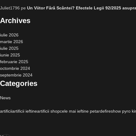
Juliet1796
pe
Un Viitor Fără Scântei? Efectele Legii 92/2025 asupra
Archives
iulie 2026
martie 2026
iulie 2025
iunie 2025
februarie 2025
octombrie 2024
septembrie 2024
Categories
News
artificii
artificii ieftine
artificii shop
cele mai ieftine petarde
fireshow pyro ki