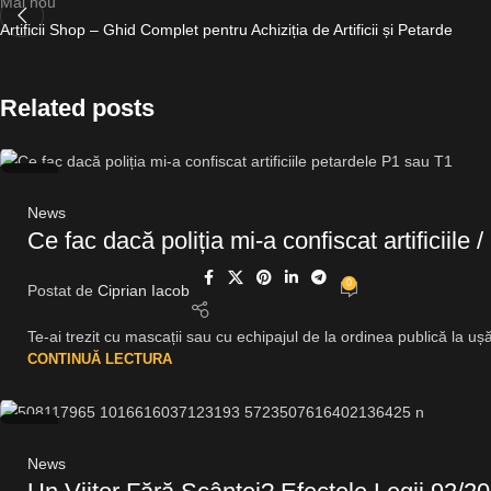
Mai nou
Artificii Shop – Ghid Complet pentru Achiziția de Artificii și Petarde
Related posts
28
IUL.
News
Ce fac dacă poliția mi-a confiscat artificiile
0
Postat de
Ciprian Iacob
Te-ai trezit cu mascații sau cu echipajul de la ordinea publică la uș
CONTINUĂ LECTURA
29
IUL.
News