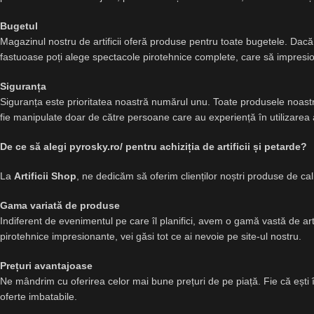
Bugetul
Magazinul nostru de artificii oferă produse pentru toate bugetele. Dacă
fastuoase poți alege spectacole pirotehnice complete, care să impresi
Siguranța
Siguranța este prioritatea noastră numărul unu. Toate produsele noastre
fie manipulate doar de către persoane care au experiență în utilizarea
De ce să alegi pyrosky.ro/ pentru achiziția de artificii și petarde?
La
Artificii Shop
, ne dedicăm să oferim clienților noștri produse de cal
Gama variată de produse
Indiferent de evenimentul pe care îl planifici, avem o gamă vastă de artif
pirotehnice impresionante, vei găsi tot ce ai nevoie pe site-ul nostru.
Prețuri avantajoase
Ne mândrim cu oferirea celor mai bune prețuri de pe piață. Fie că ești în
oferte imbatabile.