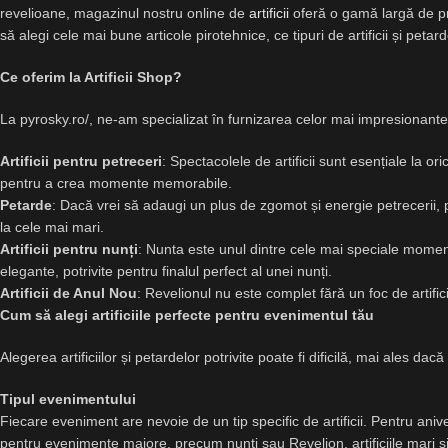
revelioane, magazinul nostru online de
artificii
oferă o gamă largă de pro
să alegi cele mai bune articole pirotehnice, ce tipuri de artificii și petar
Ce oferim la Artificii Shop?
La pyrosky.ro/, ne-am specializat în furnizarea celor mai impresionante 
Artificii pentru petreceri
: Spectacolele de artificii sunt esențiale la or
pentru a crea momente memorabile.
Petarde
: Dacă vrei să adaugi un plus de zgomot și energie petrecerii, 
la cele mai mari.
Artificii pentru nunți
: Nunta este unul dintre cele mai speciale moment
elegante, potrivite pentru finalul perfect al unei nunți.
Artificii de Anul Nou
: Revelionul nu este complet fără un foc de artifici
Cum să alegi artificiile perfecte pentru evenimentul tău
Alegerea artificiilor și petardelor potrivite poate fi dificilă, mai ales d
Tipul evenimentului
Fiecare eveniment are nevoie de un tip specific de artificii. Pentru anive
pentru evenimente majore, precum nunți sau Revelion, artificiile mari ș