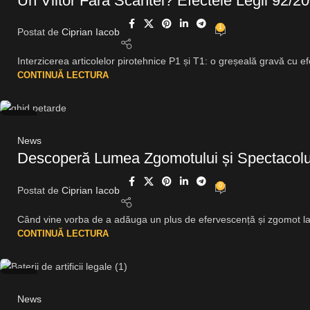
Un Viitor Fără Scântei? Efectele Legii 92/2
1
Postat de
Ciprian Iacob
Interzicerea articolelor pirotehnice P1 și T1: o greșeală gravă cu efe
CONTINUĂ LECTURA
28
IUL.
News
Descoperă Lumea Zgomotului și Spectacolul
0
Postat de
Ciprian Iacob
Când vine vorba de a adăuga un plus de efervescență și zgomot la 
CONTINUĂ LECTURA
09
IUN.
News