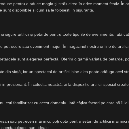
duse pentru a aduce magia și strălucirea în orice moment festiv. În ace
de sunt disponibile și cum să le folosești în siguranță.
și sigure artificii și petarde pentru toate tipurile de evenimente. Iată 
ice petrecere sau eveniment major. În magazinul nostru online de artificii g
petardele sunt alegerea perfectă. Oferim o gamă variată de petarde, potr
e din viață, iar un spectacol de artificii bine ales poate adăuga acel s
i impresionant. În colecția noastră, ai la dispoziție artificii special crea
acă nu ești familiarizat cu acest domeniu. Iată câțiva factori pe care să îi
rsări sau petreceri mai mici, poți opta pentru seturi de artificii mai mici
i spectaculoase sunt ideale.