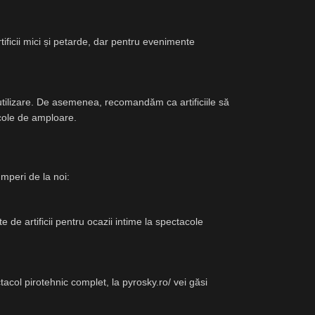
ificii mici și petarde, dar pentru evenimente
 utilizare. De asemenea, recomandăm ca artificiile să
acole de amploare.
umperi de la noi:
 de artificii pentru ocazii intime la spectacole
tacol pirotehnic complet, la pyrosky.ro/ vei găsi