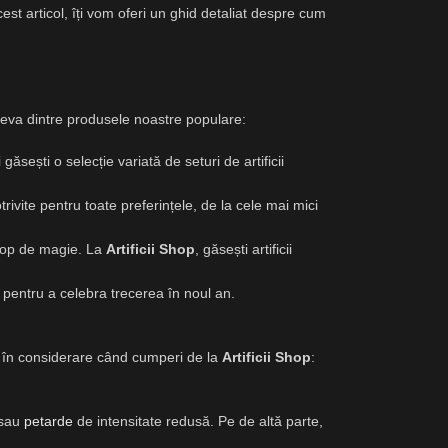
st articol, îți vom oferi un ghid detaliat despre cum
câteva dintre produsele noastre populare:
ăsești o selecție variată de seturi de artificii
ivite pentru toate preferințele, de la cele mai mici
trop de magie. La
Artificii Shop
, găsești artificii
te pentru a celebra trecerea în noul an.
 iei în considerare când cumperi de la
Artificii Shop
:
 sau
petarde
de intensitate redusă. Pe de altă parte,