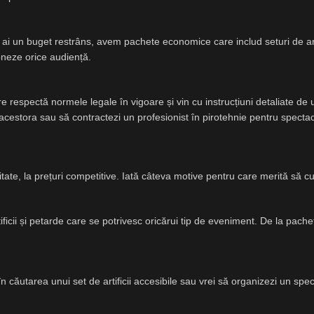
 ai un buget restrâns, avem pachete economice care includ seturi de art
oneze orice audiență.
 respectă normele legale în vigoare și vin cu instrucțiuni detaliate de
 acestora sau să contractezi un profesionist în pirotehnie pentru spect
itate, la prețuri competitive. Iată câteva motive pentru care merită să c
icii și petarde care se potrivesc oricărui tip de eveniment. De la pachete
 căutarea unui set de artificii accesibile sau vrei să organizezi un spec