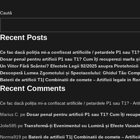
Caută
Recent Posts
Ce fac dacă poliția mi-a confiscat artificiile / petardele P1 sau T1?
Dosar penal pentru artificii P1 sau T1? Cum îți recuperezi marfa și 
Un Viitor Fără Scântei? Efectele Legii 92/2025 asupra Pirotehnicii
Descoperă Lumea Zgomotului și Spectacolului: Ghidul Tău Comple
Baterii de artificii T1| Combinatii de comete – Artificii legale in 
Recent Comments
Ce fac dacă poliția mi-a confiscat artificiile / petardele P1 sau T1? - Arti
Marius C.
pe
Dosar penal pentru artificii P1 sau T1? Cum îți recuper
Jolie585
pe
Transformă-ți Evenimentul cu Lumină și Efecte Vizuale
Norma919
pe
Baterii de artificii T1| Combinatii de comete – Artifi