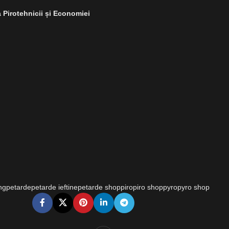
 Pirotehnicii și Economiei
ng
petarde
petarde ieftine
petarde shop
piro
piro shop
pyro
pyro shop