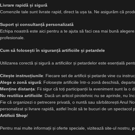
Livrare rapidă și sigură
Comenzile tale sunt livrate rapid, direct la ușa ta. Ne asigurăm că produs
Suport și consultanță personalizată
Echipa noastră este aici pentru a te ajuta să faci cea mai bună alegere. 
profesionale.
Cum să folosești în siguranță artificiile și petardele
Utilizarea corectă și sigură a artificiilor și petardelor este esențială p
Citește instrucțiunile
: Fiecare set de artificii și petarde vine cu instruc
Alege o zonă sigură
: Folosește artificiile într-o zonă deschisă, depart
Menține distanța
: Fii sigur că toți participanții la eveniment sunt la o
Nu reutiliza artificiile
: Dacă un articol pirotehnic nu se aprinde, nu înc
Fie că organizezi o petrecere privată, o nuntă sau sărbătorești Anul N
personalizat și livrare rapidă, astfel încât să te bucuri de un spectaco
Artificii Shop
!
Pentru mai multe informații și oferte speciale, vizitează site-ul nostru,
p