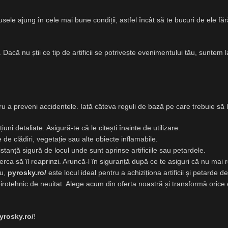
ele ajung în cele mai bune condiții, astfel încât să te bucuri de ele fără 
Dacă nu știi ce tip de artificii se potrivește evenimentului tău, suntem l
entru a preveni accidentele. Iată câteva reguli de bază pe care trebuie să 
țiuni detaliate. Asigură-te că le citești înainte de utilizare.
e de clădiri, vegetație sau alte obiecte inflamabile.
 distanță sigură de locul unde sunt aprinse artificiile sau petardele.
erca să îl reaprinzi. Aruncă-l în siguranță după ce te asiguri că nu mai r
ou,
pyrosky.ro/
este locul ideal pentru a achiziționa artificii și petarde de
l pirotehnic de neuitat. Alege acum din oferta noastră și transformă oric
yrosky.ro/
!