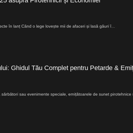
025 asupra Pirotehnicii și Economiei
cte în lanț Când o lege lovește mii de afaceri și lasă găuri î...
ui: Ghidul Tău Complet pentru Petarde & Emiț
sărbători sau evenimente speciale, emițătoarele de sunet pirotehnice s