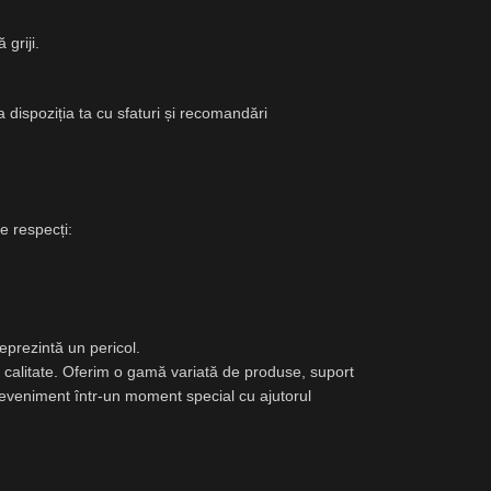
griji.
a dispoziția ta cu sfaturi și recomandări
le respecți:
eprezintă un pericol.
 calitate
.
Oferim o gamă variată de produse, suport
e eveniment într-un moment special cu ajutorul